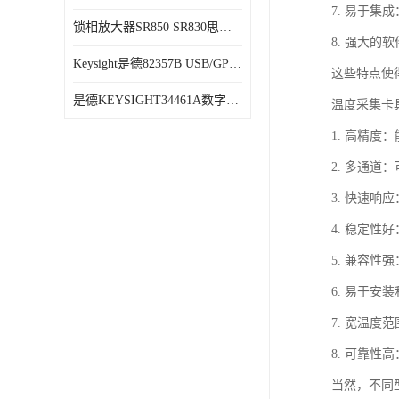
7. 易于
锁相放大器SR850 SR830思坦福
8. 强大
Keysight是德82357B USB/GPIB接口
这些特点使
是德KEYSIGHT34461A数字万用表六位半34470A
温度采集卡
1. 高精
2. 多通
3. 快速
4. 稳定
5. 兼容
6. 易于
7. 宽温
8. 可靠
当然，不同