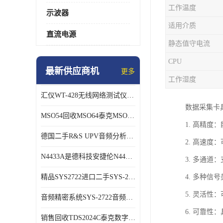
工作温度
示波器
适用介质
直流电源
静态值守电流
CPU
最新供应商机
更多
工作湿度
汇仪WT-428无线网络测试仪WT328销售/回收
数据采集卡
MSO54回收MSO64泰克MSO56B混号示波器
1. 高精
德国二手R&S UPV音频分析仪长期销售回收
2. 高速
N4433A是德科技安捷伦N4433A网络分析仪校准件
3. 多通
精品SYS2722进口二手SYS-2722 音频分析仪
4. 多种
5. 灵活
音频精密系统SYS-2722音频分析仪
6. 可靠
销售回收TDS2024C泰克数字示波器TDS3054C