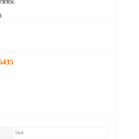
市宝安区
话
6435
1mA