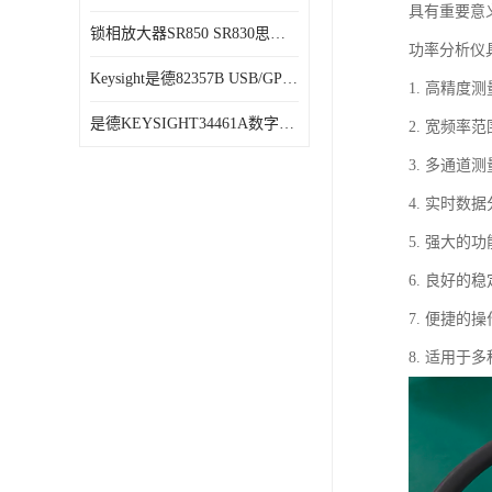
具有重要意
锁相放大器SR850 SR830思坦福
功率分析仪
Keysight是德82357B USB/GPIB接口
1. 高精
是德KEYSIGHT34461A数字万用表六位半34470A
2. 宽频
3. 多通
4. 实时
5. 强大
6. 良好
7. 便捷
8. 适用