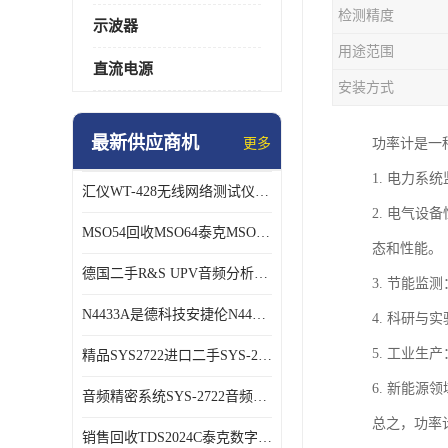
检测精度
示波器
用途范围
直流电源
安装方式
最新供应商机
更多
功率计是一
1. 电力
汇仪WT-428无线网络测试仪WT328销售/回收
2. 电气
MSO54回收MSO64泰克MSO56B混号示波器
态和性能。
德国二手R&S UPV音频分析仪长期销售回收
3. 节能
N4433A是德科技安捷伦N4433A网络分析仪校准件
4. 科研
5. 工业
精品SYS2722进口二手SYS-2722 音频分析仪
6. 新能
音频精密系统SYS-2722音频分析仪
总之，功率
销售回收TDS2024C泰克数字示波器TDS3054C