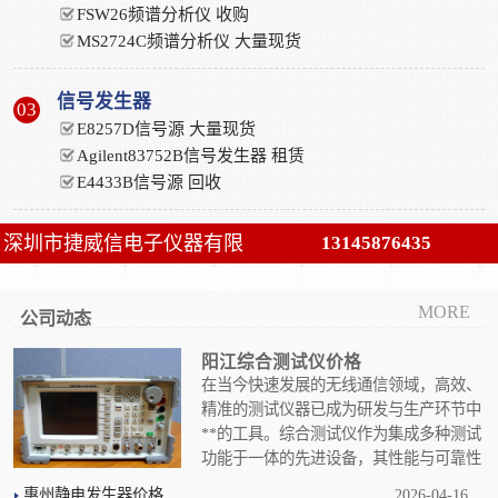
FSW26频谱分析仪 收购
MS2724C频谱分析仪 大量现货
信号发生器
03
E8257D信号源 大量现货
Agilent83752B信号发生器 租赁
E4433B信号源 回收
深圳市捷威信电子仪器有限
13145876435
公司
MORE
公司动态
阳江综合测试仪价格
在当今快速发展的无线通信领域，高效、
精准的测试仪器已成为研发与生产环节中
**的工具。综合测试仪作为集成多种测试
功能于一体的先进设备，其性能与可靠性
直接关系到无线通信设备的质量与创新进度。本文将围绕综合..
惠州静电发生器价格
2026-04-16