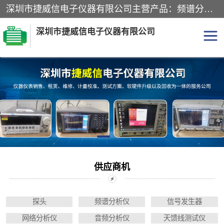
深圳市捷威信电子仪器有限公司主营产品：频谱分析仪.信号发生器.网络分析仪.音频分析仪，示波器，电源，音频分析仪。综合测试仪。蓝牙测试仪等
深圳市捷威信电子仪器有限公司
探头
频谱分析仪
信号发生器
网络分析仪
音频分析仪
天馈线测试仪
万用表
信号源
供应商机
GPIB-USB卡
数据采集仪
探头
频谱分析仪
信号发生器
数字源表
数字源表
网络分析仪
音频分析仪
天馈线测试仪