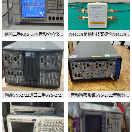
德国二手R&S UPV音频分析仪长
N4433A是德科技安捷伦N4433A网
期销售回收
络分析仪校准件
精品SYS2722进口二手SYS-2722
音频精密系统SYS-2722音频分析
音频分析仪
仪