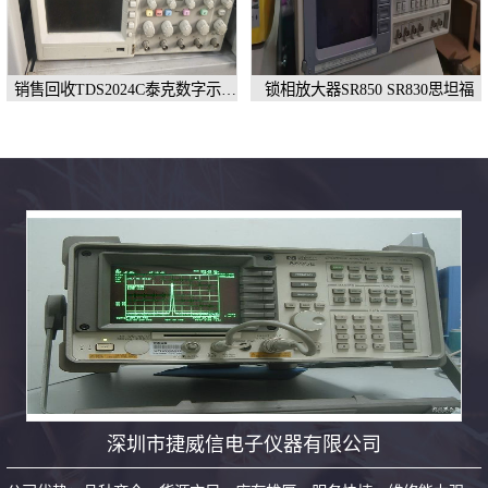
销售回收TDS2024C泰克数字示波
锁相放大器SR850 SR830思坦福
器TDS3054C
深圳市捷威信电子仪器有限公司