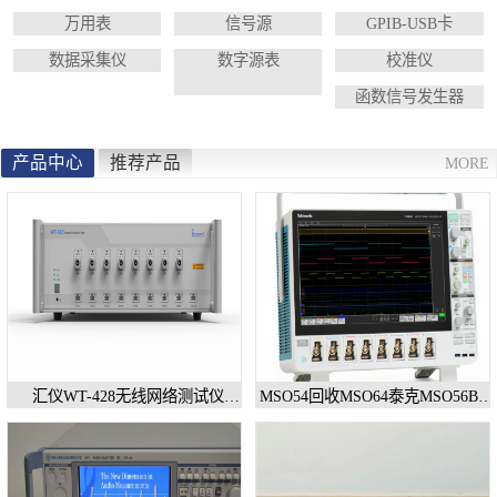
校准仪
函数信号发生器
万用表
信号源
GPIB-USB卡
数据采集仪
数字源表
校准仪
示波器
直流电源
函数信号发生器
阻抗分析仪
LCR电桥
产品中心
推荐产品
MORE
频率计
无线测试仪
静电计
汇仪WT-428无线网络测试仪
MSO54回收MSO64泰克MSO56B混
WT328销售/回收
号示波器