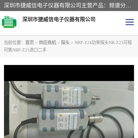
深圳市捷威信电子仪器有限公司主营产品：频谱分析仪.信号发生器.网络分析仪.音频分析仪，示波器，电源，音频分析仪。综合测试仪。蓝牙测试仪等
深圳市捷威信电子仪器有限公司
当前位置：
首页
>
供应商机
>
探头
> NRP-Z24功率探头NR-Z23可租
可售NRP-Z21进口二手