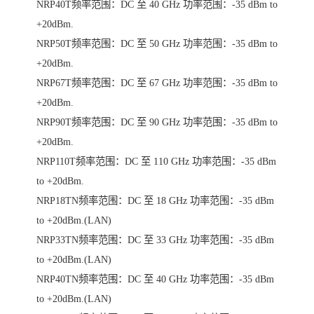
NRP40T频率范围：DC 至 40 GHz 功率范围：-35 dBm to
+20dBm.
NRP50T频率范围：DC 至 50 GHz 功率范围：-35 dBm to
+20dBm.
NRP67T频率范围：DC 至 67 GHz 功率范围：-35 dBm to
+20dBm.
NRP90T频率范围：DC 至 90 GHz 功率范围：-35 dBm to
+20dBm.
NRP110T频率范围：DC 至 110 GHz 功率范围：-35 dBm
to +20dBm.
NRP18TN频率范围：DC 至 18 GHz 功率范围：-35 dBm
to +20dBm.(LAN)
NRP33TN频率范围：DC 至 33 GHz 功率范围：-35 dBm
to +20dBm.(LAN)
NRP40TN频率范围：DC 至 40 GHz 功率范围：-35 dBm
to +20dBm.(LAN)