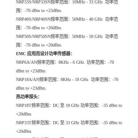
NRP33S/NRP33SN频率范围：10MHz - 33 GHz 功率范
围：-70 dBm to +23dBm.
NRP40S/NRP40SN频率范围：50MHz - 40 GHz 功率范
围：-70 dBm to +20dBm.
NRP50S/NRP50SN频率范围：50MHz - 50 GHz 功率范
围：-70 dBm to +20dBm.
EMC 应用而设计功率传感器：
NRP6A/AN频率范围：8KHz - 6 GHz 功率范围：-70
dBm to +23dBm.
NRP18A/AN频率范围：8KHz - 18 GHz 功率范围：-70
dBm to +23dBm.
热功率探头：
NRP18T频率范围：DC 至 18 GHz 功率范围：-35 dBm to
+20dBm.
NRP33T频率范围：DC 至 33 GHz 功率范围：-35 dBm to
+20dBm.