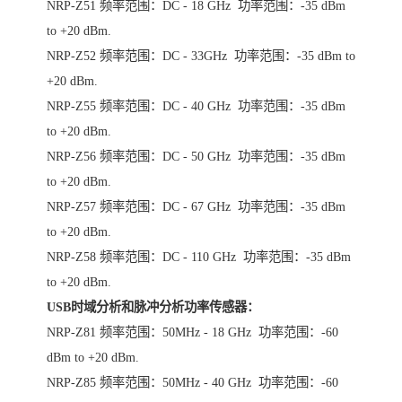
NRP-Z51 频率范围：DC - 18 GHz 功率范围：-35 dBm
to +20 dBm.
NRP-Z52 频率范围：DC - 33GHz 功率范围：-35 dBm to
+20 dBm.
NRP-Z55 频率范围：DC - 40 GHz 功率范围：-35 dBm
to +20 dBm.
NRP-Z56 频率范围：DC - 50 GHz 功率范围：-35 dBm
to +20 dBm.
NRP-Z57 频率范围：DC - 67 GHz 功率范围：-35 dBm
to +20 dBm.
NRP-Z58 频率范围：DC - 110 GHz 功率范围：-35 dBm
to +20 dBm.
USB时域分析和脉冲分析功率传感器：
NRP-Z81 频率范围：50MHz - 18 GHz 功率范围：-60
dBm to +20 dBm.
NRP-Z85 频率范围：50MHz - 40 GHz 功率范围：-60