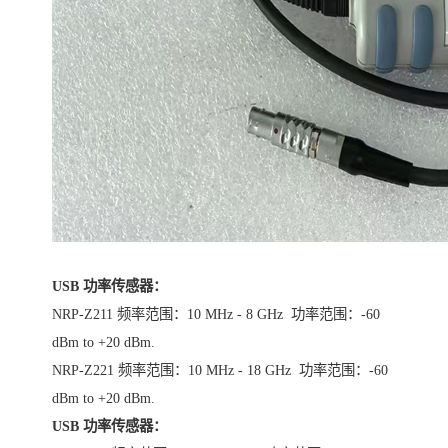
USB 功率传感器：
NRP-Z211 频率范围：10 MHz - 8 GHz 功率范围：-60
dBm to +20 dBm.
NRP-Z221 频率范围：10 MHz - 18 GHz 功率范围：-60
dBm to +20 dBm.
USB 功率传感器：