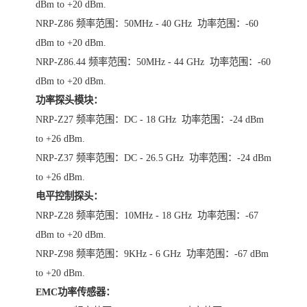
dBm to +20 dBm.
NRP-Z86 频率范围：50MHz - 40 GHz 功率范围：-60
dBm to +20 dBm.
NRP-Z86.44 频率范围：50MHz - 44 GHz 功率范围：-60
dBm to +20 dBm.
功率探头模块：
NRP-Z27 频率范围：DC - 18 GHz 功率范围：-24 dBm
to +26 dBm.
NRP-Z37 频率范围：DC - 26.5 GHz 功率范围：-24 dBm
to +26 dBm.
电平控制探头：
NRP-Z28 频率范围：10MHz - 18 GHz 功率范围：-67
dBm to +20 dBm.
NRP-Z98 频率范围：9KHz - 6 GHz 功率范围：-67 dBm
to +20 dBm.
EMC功率传感器：