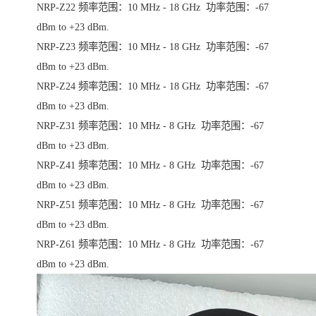
NRP-Z22 频率范围：10 MHz - 18 GHz 功率范围：-67
dBm to +23 dBm.
NRP-Z23 频率范围：10 MHz - 18 GHz 功率范围：-67
dBm to +23 dBm.
NRP-Z24 频率范围：10 MHz - 18 GHz 功率范围：-67
dBm to +23 dBm.
NRP-Z31 频率范围：10 MHz - 8 GHz 功率范围：-67
dBm to +23 dBm.
NRP-Z41 频率范围：10 MHz - 8 GHz 功率范围：-67
dBm to +23 dBm.
NRP-Z51 频率范围：10 MHz - 8 GHz 功率范围：-67
dBm to +23 dBm.
NRP-Z61 频率范围：10 MHz - 8 GHz 功率范围：-67
dBm to +23 dBm.