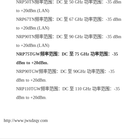
NRP50TN频率范围：DC 至 50 GHz 功率范围：-35 dBm
to +20dBm.(LAN)
NRP67TN频率范围：DC 至 67 GHz 功率范围：-35 dBm
to +20dBm.(LAN)
NRP90TN频率范围：DC 至 90 GHz 功率范围：-35 dBm
to +20dBm.(LAN)
NRP75TGW频率范围：DC 至 75 GHz 功率范围：-35
dBm to +20dBm.
NRP90TGW频率范围：DC 至 90GHz 功率范围：-35
dBm to +20dBm.
NRP110TGW频率范围：DC 至 110 GHz 功率范围：-35
dBm to +20dBm.
http://www.jwxdzqy.com