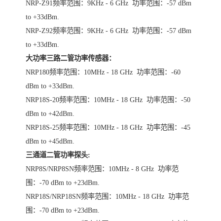
NRP-Z91频率范围：9KHz - 6 GHz 功率范围：-57 dBm
to +33dBm.
NRP-Z92频率范围：9KHz - 6 GHz 功率范围：-57 dBm
to +33dBm.
大功率三路二管功率传感器：
NRP180频率范围：10MHz - 18 GHz 功率范围：-60
dBm to +33dBm.
NRP18S-20频率范围：10MHz - 18 GHz 功率范围：-50
dBm to +42dBm.
NRP18S-25频率范围：10MHz - 18 GHz 功率范围：-45
dBm to +45dBm.
三通道二管功率探头:
NRP8S/NRP8SN频率范围：10MHz - 8 GHz 功率范
围：-70 dBm to +23dBm.
NRP18S/NRP18SN频率范围：10MHz - 18 GHz 功率范
围：-70 dBm to +23dBm.