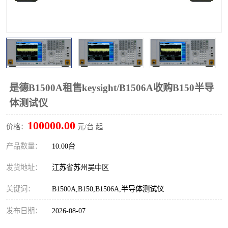
校准仪
函数信号发生器
示波器
直流电源
阻抗分析仪
LCR电桥
频率计
无线测试仪
是德B1500A租售keysight/B1506A收购B150半导
体测试仪
静电计
100000.00
价格：
元/台 起
产品数量：
10.00台
发货地址：
江苏省苏州吴中区
关键词：
B1500A,B150,B1506A,半导体测试仪
发布日期：
2026-08-07