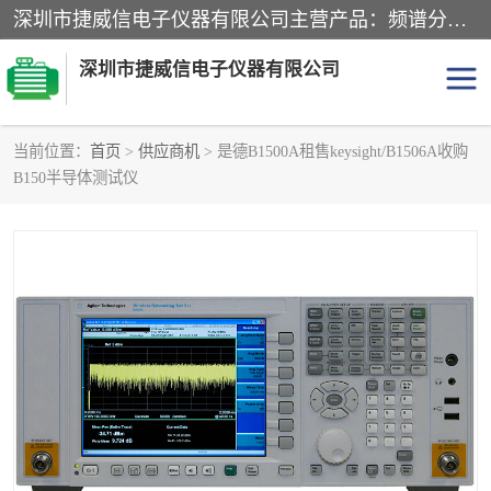
深圳市捷威信电子仪器有限公司主营产品：频谱分析仪.信号发生器.网络分析仪.音频分析仪，示波器，电源，音频分析仪。综合测试仪。蓝牙测试仪等
深圳市捷威信电子仪器有限公司
当前位置：
首页
>
供应商机
> 是德B1500A租售keysight/B1506A收购
B150半导体测试仪
探头
频谱分析仪
信号发生器
网络分析仪
音频分析仪
天馈线测试仪
万用表
信号源
GPIB-USB卡
数据采集仪
数字源表
数字源表