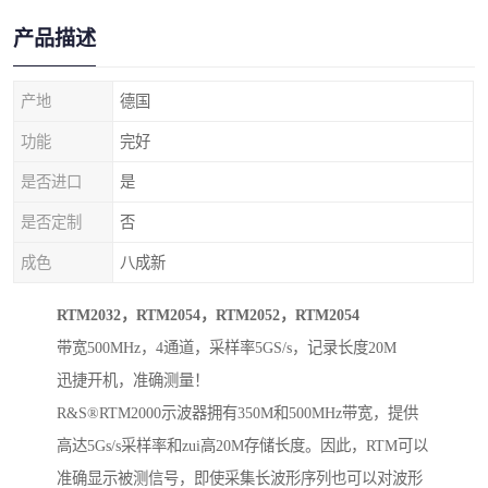
产品描述
产地
德国
功能
完好
是否进口
是
是否定制
否
成色
八成新
RTM2032，RTM2054，RTM2052，RTM2054
带宽500MHz，4通道，采样率5GS/s，记录长度20M
迅捷开机，准确测量！
R&S®RTM2000示波器拥有350M和500MHz带宽，提供
高达5Gs/s采样率和zui高20M存储长度。因此，RTM可以
准确显示被测信号，即使采集长波形序列也可以对波形