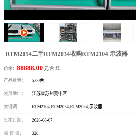
校准仪
函数信号发生器
示波器
直流电源
阻抗分析仪
LCR电桥
频率计
无线测试仪
RTM2054二手RTM2034收购RTM2104 示波器
88888.00
静电计
价格：
元/台 起
产品数量：
5.00台
发货地址：
江苏省苏州吴中区
关键词：
RTM2104,RTM2054,RTM2034,示波器
发布日期：
2026-08-07
阅 读 量：
326