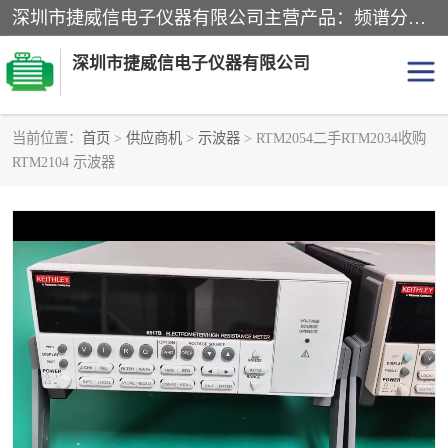
深圳市捷威信电子仪器有限公司主营产品：频谱分析仪.信号发生器.网络分析仪.音频分析仪，示波器，电源，音频分析仪。综合测试仪。蓝牙测试仪等
深圳市捷威信电子仪器有限公司
当前位置：
首页
>
供应商机
>
示波器
> RTM2054二手RTM2034收购
RTM2104 示波器
探头
频谱分析仪
信号发生器
网络分析仪
音频分析仪
天馈线测试仪
万用表
信号源
GPIB-USB卡
数据采集仪
数字源表
数字源表