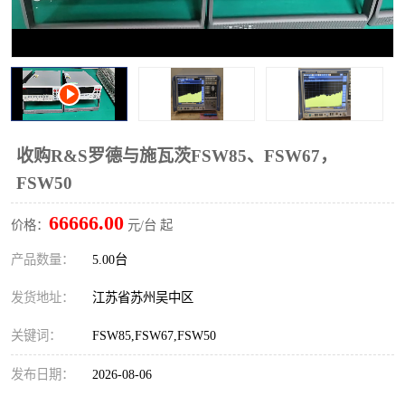
校准仪
函数信号发生器
示波器
直流电源
阻抗分析仪
LCR电桥
频率计
无线测试仪
收购R&S罗德与施瓦茨FSW85、FSW67，
FSW50
静电计
66666.00
价格：
元/台 起
产品数量：
5.00台
发货地址：
江苏省苏州吴中区
关键词：
FSW85,FSW67,FSW50
发布日期：
2026-08-06