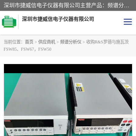
深圳市捷威信电子仪器有限公司主营产品：频谱分析仪.信号发生器.网络分析仪.音频分析仪，示波器，电源，音频分析仪。综合测试仪。蓝牙测试仪等
深圳市捷威信电子仪器有限公司
当前位置：
首页
>
供应商机
>
频谱分析仪
> 收购R&S罗德与施瓦茨
FSW85、FSW67，FSW50
探头
频谱分析仪
信号发生器
网络分析仪
音频分析仪
天馈线测试仪
万用表
信号源
GPIB-USB卡
数据采集仪
数字源表
数字源表