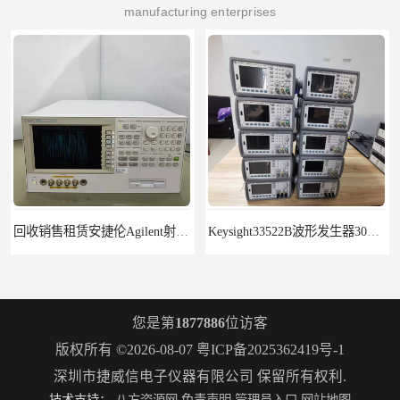
manufacturing enterprises
回收销售租赁安捷伦Agilent射频测试仪4287A
Keysight33522B波形发生器30MHz2通道带ARB
您是第
1877886
位访客
版权所有 ©2026-08-07
粤ICP备2025362419号-1
深圳市捷威信电子仪器有限公司
保留所有权利.
技术支持：
八方资源网
免责声明
管理员入口
网站地图