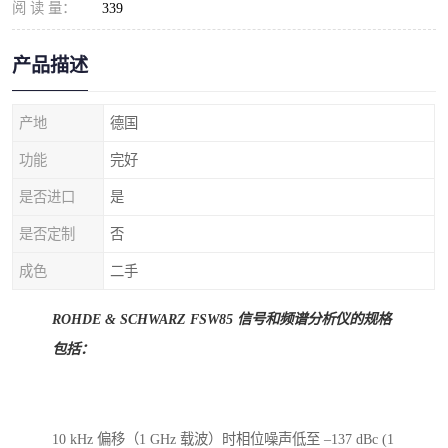
阅 读 量：
339
产品描述
产地
德国
功能
完好
是否进口
是
是否定制
否
成色
二手
ROHDE & SCHWARZ FSW85 信号和频谱分析仪的规格
包括：
10 kHz 偏移（1 GHz 载波）时相位噪声低至 –137 dBc (1