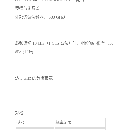
罗德与施瓦茨
外部谐波混频器， 500 GHz）
载频偏移 10 kHz（1 GHz 载波）时，相位噪声低至 -137
dBc (1 Hz)
达 5 GHz 的分析带宽
规格
型号
频率范围