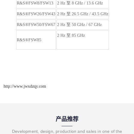
R&S®FSW8/FSW13
2 Hz 至 8 GHz / 13.6 GHz
R&S®FSW26/FSW43
2 Hz 至 26.5 GHz / 43.5 GHz
R&S®FSW50/FSW67
2 Hz 至 50 GHz / 67 GHz
2 Hz 至 85 GHz
R&S®FSW85
http://www.jwxdzqy.com
产品推荐
Development, design, production and sales in one of the