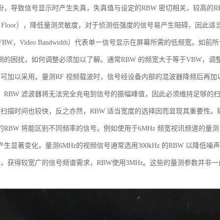
份，导致信号显示时产生失真，失真值与设定的RBW 密切相关，较高的R
se Floor），降低量测灵敏度，对于侦测低强度的信号易产生阻碍，因此
BW，Video Bandwidth）代表单一信号显示在屏幕所需的低频宽
测的困扰，如何调整必须加以了解。通常RBW 的频宽大于等于VBW，调
宽即可加以采用。量测RF 视频载波时，信号经设备内部的混波器降频后再加
，RBW 滤波器将无法完全充电到信号的振幅峰值，因此必须维持足够的扫
大，扫描时间也较快，反之亦然，RBW 适当宽度的选择因而显现其重要性。
RBW 将能区别不同频率的信号。例如使用于6MHz 频宽视讯频道的量测，经验
生显著变化，量测6MHz的视频信号通常选用300kHz 的RBW 以降低
MHz，获得较宽广的信号频谱需求，RBW使用3MHz。这些的量测参数并