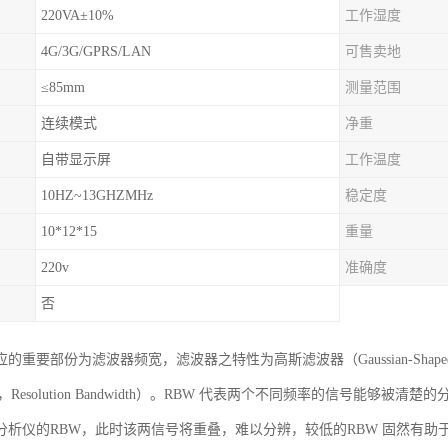
220VA±10%
工作湿度
4G/3G/GPRS/LAN
可售卖地
≤85mm
测量范围
连续模式
净重
自带显示屏
工作温度
10HZ~13GHZMHz
稳定度
10*12*15
重量
220v
准确度
否
的重要部份为滤波器频宽，滤波器之特性为高斯滤波器（Gaussian-Shape
，Resolution Bandwidth）。RBW 代表两个不同频率的信号能
分析仪的RBW，此时该两信号将重叠，难以分辨，较低的RBW 固然有助