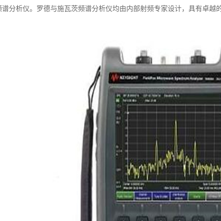
GHz 频谱分析仪。罗德与施瓦茨频谱分析仪均由内部射频专家设计，具有卓