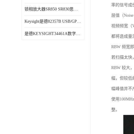
率的信号成
锁相放大器SR850 SR830思坦福
层值（Noi
Keysight是德82357B USB/GPIB接口
视频频宽（V
是德KEYSIGHT34461A数字万用表六位半34470A
都将造成量
RBW 频
若扫描太快
RBW 较
幅，但较低的
幅峰值并不产
使用100
整。