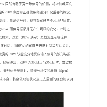
BW 固然有助于宽带带信号的侦测，将增加噪声底
适当的RBW 宽度是正确使用频谱分析仪重要的概念。
。如前所说明，量测信号时，视频频宽过与不及均非适宜，
整RBW 而信号振幅并无产生明显的变化，此时之
以放大、滤波（RBW 决定）及检波显示等流程，
描时间，而RBW 的宽度与扫描时间呈互动关系，
较宽的RBW 较能充分地反应输入信号的波形与振
得知，RBW 为300kHz 与3MHz 时，载波振
噪声。天线信号量测时，频谱分析仪的展频（Span）
非一成不变，将会依现场状况及过去量测的经验加以调