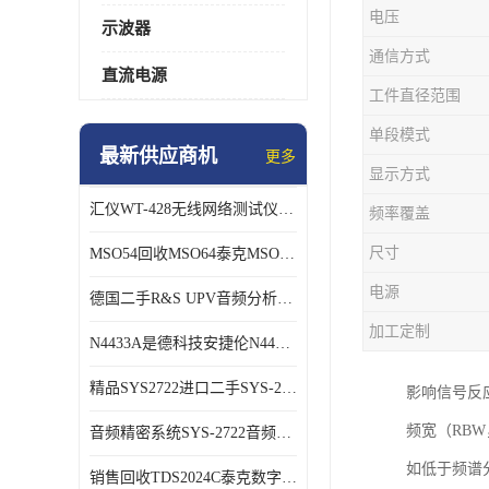
电压
示波器
通信方式
直流电源
工件直径范围
单段模式
最新供应商机
更多
显示方式
汇仪WT-428无线网络测试仪WT328销售/回收
频率覆盖
尺寸
MSO54回收MSO64泰克MSO56B混号示波器
电源
德国二手R&S UPV音频分析仪长期销售回收
加工定制
N4433A是德科技安捷伦N4433A网络分析仪校准件
精品SYS2722进口二手SYS-2722 音频分析仪
影响信号反应
频宽（RBW
音频精密系统SYS-2722音频分析仪
如低于频谱
销售回收TDS2024C泰克数字示波器TDS3054C