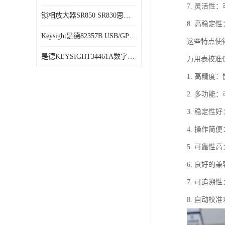
7. 灵活
锁相放大器SR850 SR830思坦福
8. 高稳
Keysight是德82357B USB/GPIB接口
这些特点使
是德KEYSIGHT34461A数字万用表六位半34470A
万用表校准
1. 高精
2. 多功
3. 稳定
4. 操作
5. 可靠
6. 良好
7. 可追
8. 自动