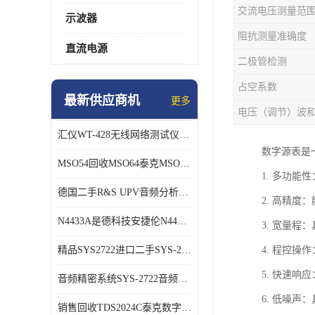
示波器
阻抗测量准确度
直流电源
二极管检测
占空系数
最新供应商机
更多
电压（调节）波
汇仪WT-428无线网络测试仪WT328销售/回收
数字源表是
MSO54回收MSO64泰克MSO56B混号示波器
1. 多功
德国二手R&S UPV音频分析仪长期销售回收
2. 高精
N4433A是德科技安捷伦N4433A网络分析仪校准件
3. 宽量
精品SYS2722进口二手SYS-2722 音频分析仪
4. 程控
5. 快速
音频精密系统SYS-2722音频分析仪
6. 低噪
销售回收TDS2024C泰克数字示波器TDS3054C