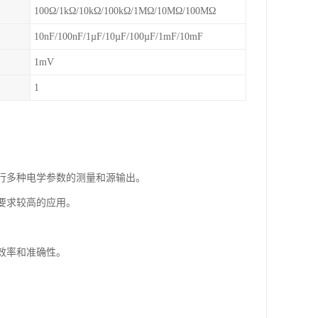
100Ω/1kΩ/10kΩ/100kΩ/1MΩ/10MΩ/100MΩ
10nF/100nF/1µF/10µF/100µF/1mF/10mF
1mV
1
进行多种电学参数的测量和源输出。
要求较高的应用。
。
效率和准确性。