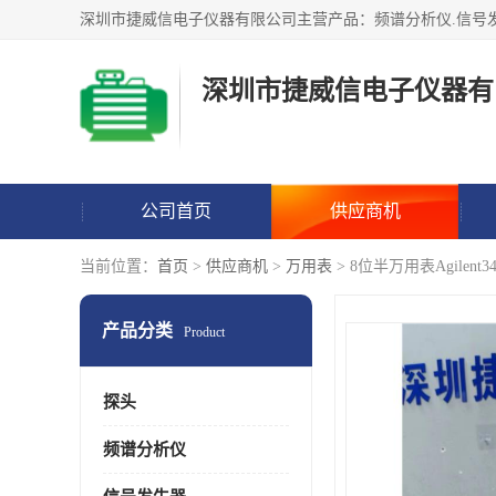
深圳市捷威信电子仪器有
公司首页
供应商机
当前位置：
首页
>
供应商机
>
万用表
> 8位半万用表Agilent34
产品分类
Product
探头
频谱分析仪