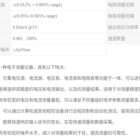
交流电压测量范围准确度
±(0.012% + 0.005% range)
电阻测量范围
±(0.05%+0.005% range)
电容测量范围
0.83mA @1V
输出电压分辨率
0.001...100%
通道数量
和噪声
≤2mVrms
一种电子测量仪器，具有以下特点：
能性：它集电压源、电流源、电压表、电流表和电阻表等功能于一体，可以
度：能够提供高精度的电压和电流输出，以及的测量结果，适用于对测量精度
程：具有较宽的电压和电流测量量程，可以满足不同量级的电学参数测量需求
操作：可以通过计算机或其他程控设备进行远程控制和自动化测试，提高测试
响应：能够快速响应输入信号的变化，实现快速测量和数据采集。
声：具有较低的噪声水平，减少对测量结果的干扰，提高测量的可靠性。