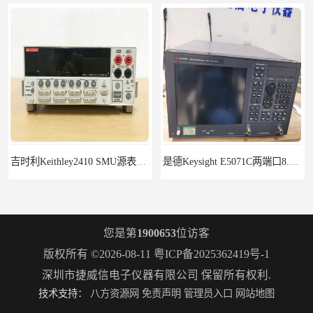
吉时利Keithley2410 SMU源表Keithley2420
是德Keysight E5071C两端口8.5G租赁
您是第
1900653
位访客
版权所有 ©2026-08-11
粤ICP备2025362419号-1
深圳市捷威信电子仪器有限公司
保留所有权利.
技术支持：
八方资源网
免责声明
管理员入口
网站地图