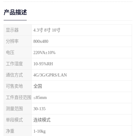
产品描述
显示器
4.3寸 8寸 10寸
分辨率
800x480
电压
220VA±10%
工作湿度
10-95%RH
通信方式
4G/3G/GPRS/LAN
可售卖地
全国
工件直径范围
≤85mm
测量范围
30-135
单段模式
连续模式
净重
1-10kg