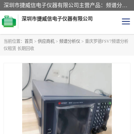
深圳市捷威信电子仪器有限公司主营产品：频谱分析仪.信号发生器.网络分析仪.音频分析仪，示波器，电源，音频分析仪。综合测试仪。蓝牙测试仪等
深圳市捷威信电子仪器有限公司
当前位置：
首页
>
供应商机
>
频谱分析仪
> 重庆罗德FSV7频谱分析
仪租赁 长期回收
探头
频谱分析仪
信号发生器
网络分析仪
音频分析仪
天馈线测试仪
万用表
信号源
GPIB-USB卡
数据采集仪
数字源表
数字源表