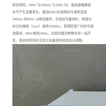
经验得知，RBW 为300kHz 与3MHz 时，载波振幅峰值
并不产生显著变化，量测6MHz的视频信号通常选用
300kHz 的RBW 以降低噪声。天线信号量测时，频谱分
析仪的展频（Span）使用100MHz，获得较宽广的信号频
谱需求，RBW使用3MHz。这些的量测参数并非一成不
变，将会依现场状况及过去量测的经验加以调整。