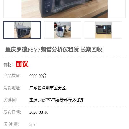
校准仪
函数信号发生器
示波器
直流电源
阻抗分析仪
LCR电桥
频率计
无线测试仪
重庆罗德FSV7频谱分析仪租赁 长期回收
静电计
面议
价格：
产品数量：
9999.00台
发货地址：
广东省深圳市宝安区
关键词：
重庆罗德FSV7频谱分析仪租赁
发布日期：
2026-08-10
阅 读 量：
287