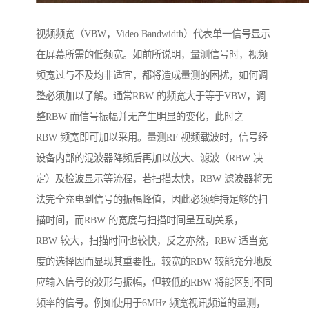
视频频宽（VBW，Video Bandwidth）代表单一信号显示
在屏幕所需的低频宽。如前所说明，量测信号时，视频
频宽过与不及均非适宜，都将造成量测的困扰，如何调
整必须加以了解。通常RBW 的频宽大于等于VBW，调
整RBW 而信号振幅并无产生明显的变化，此时之
RBW 频宽即可加以采用。量测RF 视频载波时，信号经
设备内部的混波器降频后再加以放大、滤波（RBW 决
定）及检波显示等流程，若扫描太快，RBW 滤波器将无
法完全充电到信号的振幅峰值，因此必须维持足够的扫
描时间，而RBW 的宽度与扫描时间呈互动关系，
RBW 较大，扫描时间也较快，反之亦然，RBW 适当宽
度的选择因而显现其重要性。较宽的RBW 较能充分地反
应输入信号的波形与振幅，但较低的RBW 将能区别不同
频率的信号。例如使用于6MHz 频宽视讯频道的量测，