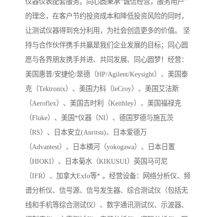
仪器仪表配套服务。同心圆秉承“诚信经营，服务用户”
的理念，在客户节约投资成本和降低投资风险的同时，
让测试仪器得到充分利用，为社会创造更多的价值。 坚
持与合作伙伴携手共赢是我们企业发展的目标；同心圆
愿与各界朋友携手并进、共同发展、同心圆梦！经营：
美国惠普/安捷伦/是德（HP/Agilent/Keysight）、美国泰
克（Tektronix）、美国力科（leCroy）、美国艾法斯
（Aeroflex）、美国吉时利（Keithley）、美国福禄克
（Fluke）、美国*仪器（NI）、德国罗德与施瓦茨
（RS）、日本安立(Anritsu)、日本爱德万
（Advantest）、日本横河（yokogawa）、日本日置
（HIOKI）、日本菊水（KIKUSUI）英国马可尼
（IFR）、加拿大Exfo等* 。经营设备：网络分析仪、频
谱分析仪、信号源、信号发生器、综合测试仪（包括无
线和手机等综合测试仪）、数字通讯测试仪、示波器、