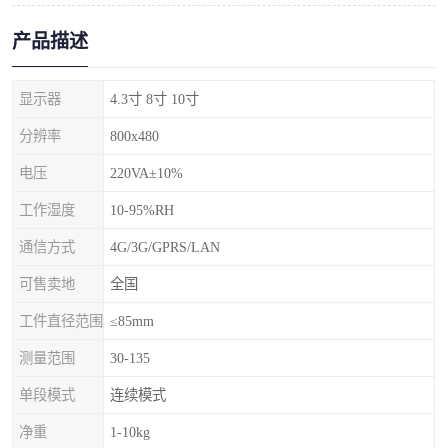
产品描述
显示器
4.3寸 8寸 10寸
分辨率
800x480
电压
220VA±10%
工作湿度
10-95%RH
通信方式
4G/3G/GPRS/LAN
可售卖地
全国
工件直径范围
≤85mm
测量范围
30-135
单段模式
连续模式
净重
1-10kg