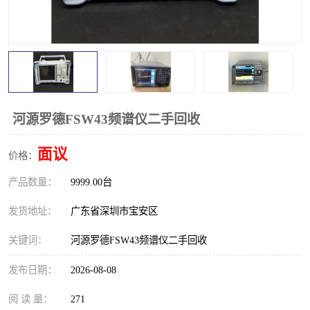
校准仪
函数信号发生器
示波器
直流电源
阻抗分析仪
LCR电桥
频率计
无线测试仪
河源罗德FSW43频谱仪二手回收
静电计
面议
价格：
产品数量：
9999.00台
发货地址：
广东省深圳市宝安区
关键词：
河源罗德FSW43频谱仪二手回收
发布日期：
2026-08-08
阅 读 量：
271