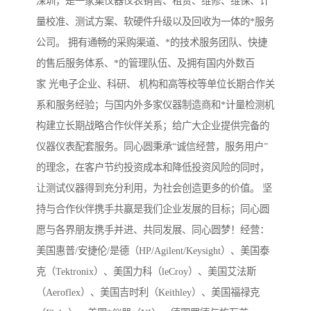
深圳，是一家集仪器仪表销售、租赁、维修、维保、计
量校准、测试方案、软硬件升级以及回收为一体的*服务
公司。 拥有通畅的采购渠道、*的技术服务团队、快捷
的售后服务体系、*的管理队伍、及拥有国内外数百
家 光电子企业、科研、 机构和高等校等单位长期合作关
系和服务经验；与国内外多家仪器制造商和*计量检测机
构建立长期战略合作伙伴关系；给广大企业提供完备的
仪器仪表配套服务。同心圆秉承“诚信经营，服务用户”
的理念，在客户节约投资成本和降低投资风险的同时，
让测试仪器得到充分利用，为社会创造更多的价值。 坚
持与合作伙伴携手共赢是我们企业发展的目标；同心圆
愿与各界朋友携手并进、共同发展、同心圆梦！经营：
美国惠普/安捷伦/是德（HP/Agilent/Keysight）、美国泰
克（Tektronix）、美国力科（leCroy）、美国艾法斯
（Aeroflex）、美国吉时利（Keithley）、美国福禄克