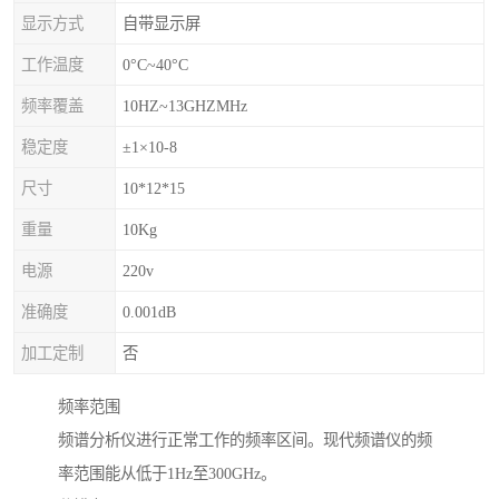
显示方式
自带显示屏
工作温度
0°C~40°C
频率覆盖
10HZ~13GHZMHz
稳定度
±1×10-8
尺寸
10*12*15
重量
10Kg
电源
220v
准确度
0.001dB
加工定制
否
频率范围
频谱分析仪进行正常工作的频率区间。现代频谱仪的频
率范围能从低于1Hz至300GHz。