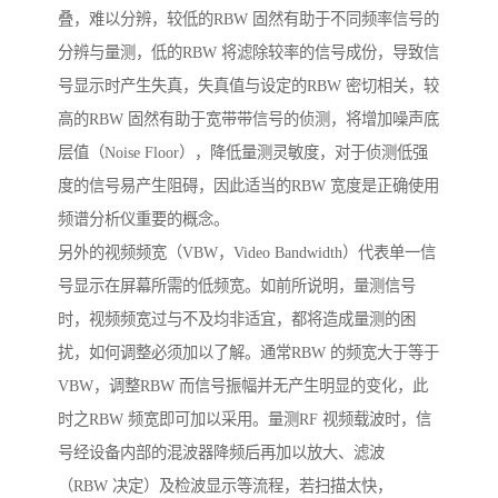
叠，难以分辨，较低的RBW 固然有助于不同频率信号的
分辨与量测，低的RBW 将滤除较率的信号成份，导致信
号显示时产生失真，失真值与设定的RBW 密切相关，较
高的RBW 固然有助于宽带带信号的侦测，将增加噪声底
层值（Noise Floor），降低量测灵敏度，对于侦测低强
度的信号易产生阻碍，因此适当的RBW 宽度是正确使用
频谱分析仪重要的概念。
另外的视频频宽（VBW，Video Bandwidth）代表单一信
号显示在屏幕所需的低频宽。如前所说明，量测信号
时，视频频宽过与不及均非适宜，都将造成量测的困
扰，如何调整必须加以了解。通常RBW 的频宽大于等于
VBW，调整RBW 而信号振幅并无产生明显的变化，此
时之RBW 频宽即可加以采用。量测RF 视频载波时，信
号经设备内部的混波器降频后再加以放大、滤波
（RBW 决定）及检波显示等流程，若扫描太快，