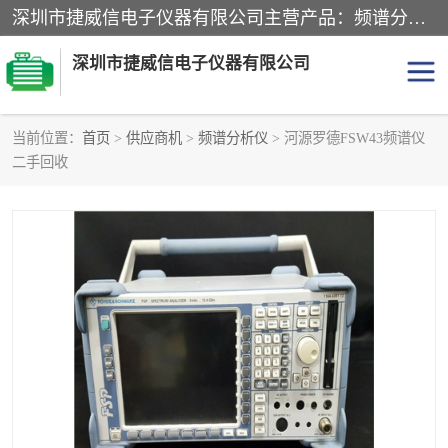
深圳市捷威信电子仪器有限公司主营产品：频谱分析仪.信号发生器.网络分析仪.音频分析仪，示波器，电源，音频分析仪。综合测试仪。蓝牙测试仪等
深圳市捷威信电子仪器有限公司
当前位置：
首页
>
供应商机
>
频谱分析仪
> 河源罗德FSW43频谱仪
二手回收
探头
频谱分析仪
信号发生器
网络分析仪
音频分析仪
天馈线测试仪
万用表
信号源
GPIB-USB卡
数据采集仪
数字源表
数字源表