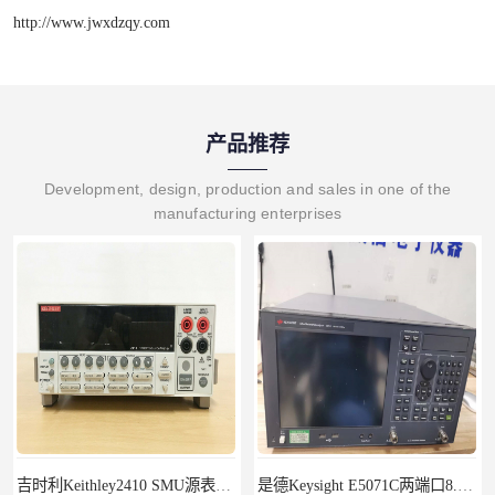
http://www.jwxdzqy.com
产品推荐
Development, design, production and sales in one of the
manufacturing enterprises
是德Keysight E5071C两端口8.5G租赁
R&S罗德与施瓦茨FSH18频谱分析仪FSH20