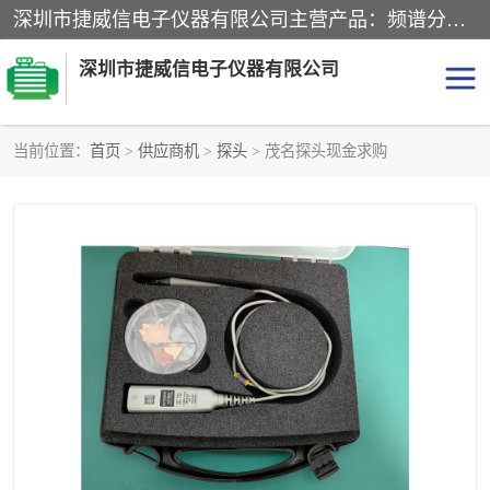
深圳市捷威信电子仪器有限公司主营产品：频谱分析仪.信号发生器.网络分析仪.音频分析仪，示波器，电源，音频分析仪。综合测试仪。蓝牙测试仪等
深圳市捷威信电子仪器有限公司
当前位置：
首页
>
供应商机
>
探头
> 茂名探头现金求购
探头
频谱分析仪
信号发生器
网络分析仪
音频分析仪
天馈线测试仪
万用表
信号源
GPIB-USB卡
数据采集仪
数字源表
数字源表