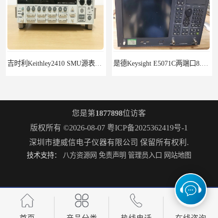
吉时利Keithley2410 SMU源表Keithley2420
是德Keysight E5071C两端口8.5G租赁
您是第
1877898
位访客
版权所有 ©2026-08-07
粤ICP备2025362419号-1
深圳市捷威信电子仪器有限公司
保留所有权利.
技术支持：
八方资源网
免责声明
管理员入口
网站地图
R&S罗德与施瓦茨FSH18频谱分析仪FSH20
罗德施瓦茨ZNB8矢量网络分析仪2个端口9kHz-8.5GHz