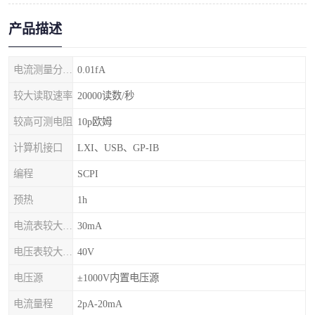
产品描述
电流测量分辨率
0.01fA
较大读取速率
20000读数/秒
较高可测电阻
10p欧姆
计算机接口
LXI、USB、GP-IB
编程
SCPI
预热
1h
电流表较大输入电流
30mA
电压表较大输入电压
40V
电压源
±1000V内置电压源
电流量程
2pA-20mA