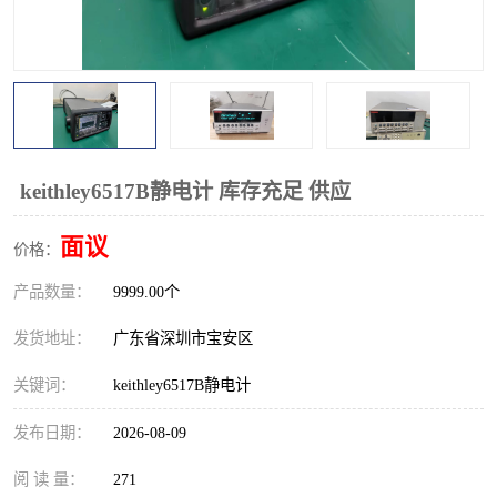
校准仪
函数信号发生器
示波器
直流电源
阻抗分析仪
LCR电桥
频率计
无线测试仪
keithley6517B静电计 库存充足 供应
静电计
面议
价格：
产品数量：
9999.00个
发货地址：
广东省深圳市宝安区
关键词：
keithley6517B静电计
发布日期：
2026-08-09
阅 读 量：
271