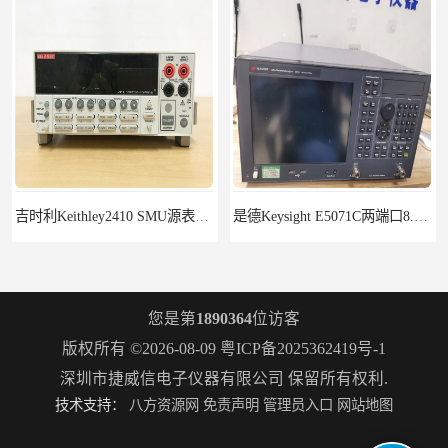
吉时利Keithley2410 SMU源表Keithley2420
是德Keysight E5071C两端口8.5G租赁
您是第
1890364
位访客
版权所有 ©2026-08-09
粤ICP备2025362419号-1
深圳市捷威信电子仪器有限公司
保留所有权利.
技术支持：
八方资源网
免责声明
管理员入口
网站地图