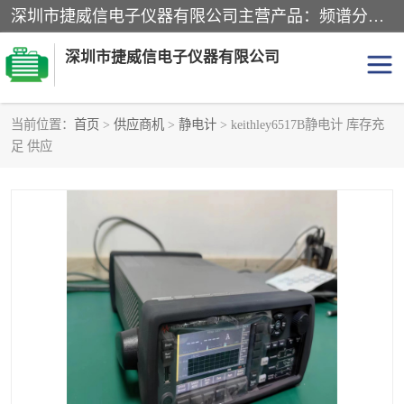
深圳市捷威信电子仪器有限公司主营产品：频谱分析仪.信号发生器.网络分析仪.音频分析仪，示波器，电源，音频分析仪。综合测试仪。蓝牙测试仪等
深圳市捷威信电子仪器有限公司
当前位置：
首页
>
供应商机
>
静电计
> keithley6517B静电计 库存充
足 供应
探头
频谱分析仪
信号发生器
网络分析仪
音频分析仪
天馈线测试仪
万用表
信号源
GPIB-USB卡
数据采集仪
数字源表
数字源表