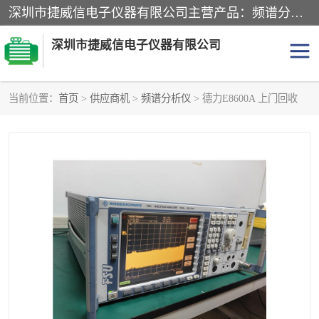
深圳市捷威信电子仪器有限公司主营产品：频谱分析仪.信号发生器.网络分析仪.音频分析仪，示波器，电源，音频分析仪。综合测试仪。蓝牙测试仪等
深圳市捷威信电子仪器有限公司
当前位置：
首页
>
供应商机
>
频谱分析仪
> 德力E8600A 上门回收
探头
频谱分析仪
信号发生器
网络分析仪
音频分析仪
天馈线测试仪
万用表
信号源
GPIB-USB卡
数据采集仪
数字源表
数字源表