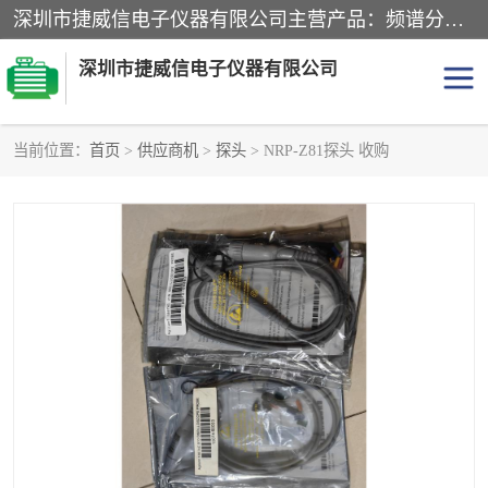
深圳市捷威信电子仪器有限公司主营产品：频谱分析仪.信号发生器.网络分析仪.音频分析仪，示波器，电源，音频分析仪。综合测试仪。蓝牙测试仪等
深圳市捷威信电子仪器有限公司
当前位置：
首页
>
供应商机
>
探头
> NRP-Z81探头 收购
探头
频谱分析仪
信号发生器
网络分析仪
音频分析仪
天馈线测试仪
万用表
信号源
GPIB-USB卡
数据采集仪
数字源表
数字源表