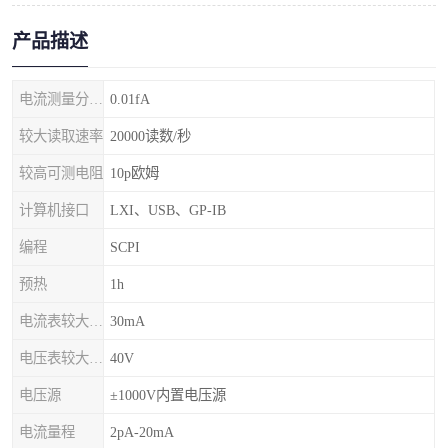
产品描述
电流测量分辨率
0.01fA
较大读取速率
20000读数/秒
较高可测电阻
10p欧姆
计算机接口
LXI、USB、GP-IB
编程
SCPI
预热
1h
电流表较大输入电流
30mA
电压表较大输入电压
40V
电压源
±1000V内置电压源
电流量程
2pA-20mA