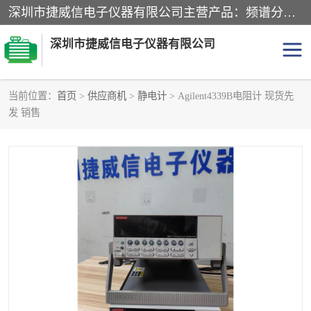
深圳市捷威信电子仪器有限公司主营产品：频谱分析仪.信号发生器.网络分析仪.音频分析仪，示波器，电源，音频分析仪。综合测试仪。蓝牙测试仪等
深圳市捷威信电子仪器有限公司
当前位置：
首页
>
供应商机
>
静电计
> Agilent4339B电阻计 现货先
发 销售
探头
频谱分析仪
信号发生器
网络分析仪
音频分析仪
天馈线测试仪
万用表
信号源
GPIB-USB卡
数据采集仪
数字源表
数字源表