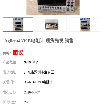
校准仪
函数信号发生器
示波器
直流电源
阻抗分析仪
LCR电桥
频率计
无线测试仪
Agilent4339B电阻计 现货先发 销售
静电计
面议
价格：
产品数量：
9999.00个
发货地址：
广东省深圳市宝安区
关键词：
Agilent4339B电阻计
发布日期：
2026-08-07
阅 读 量：
290