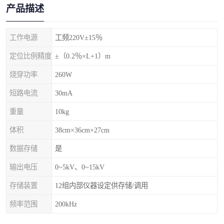
产品描述
工作电源
工频220V±15％
定位比例精度
±（0.2％×L+1）m
烧穿功率
260W
短路电流
30mA
重量
10kg
体积
38cm×36cm×27cm
数据存储
是
输出电压
0~5kV、0~15kV
存储装置
12组内部仪器设定供存储/调用
频率范围
200kHz