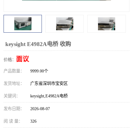
校准仪
函数信号发生器
示波器
直流电源
阻抗分析仪
LCR电桥
keysight E4982A电桥 收购
频率计
无线测试仪
面议
价格：
静电计
产品数量：
9999.00个
发货地址：
广东省深圳市宝安区
关键词：
keysight,E4982A电桥
发布日期：
2026-08-07
阅 读 量：
326