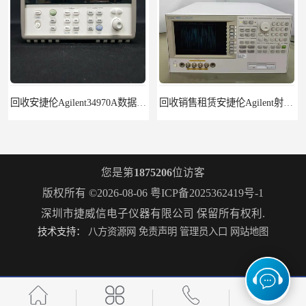
回收安捷伦Agilent34970A数据采集分析仪
回收销售租赁安捷伦Agilent射频测试仪4287A
您是第
1875206
位访客
版权所有 ©2026-08-06
粤ICP备2025362419号-1
深圳市捷威信电子仪器有限公司
保留所有权利.
技术支持：
八方资源网
免责声明
管理员入口
网站地图
Keysight33522B波形发生器30MHz2通道带ARB
回收租赁KEYSIGHT N9322C基础频谱分析N9320B