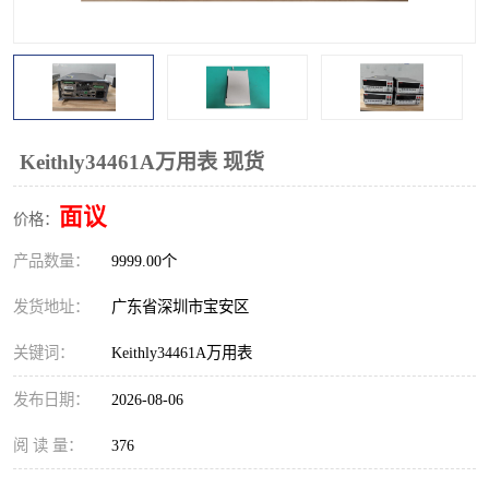
校准仪
函数信号发生器
示波器
直流电源
阻抗分析仪
LCR电桥
Keithly34461A万用表 现货
频率计
无线测试仪
面议
价格：
静电计
产品数量：
9999.00个
发货地址：
广东省深圳市宝安区
关键词：
Keithly34461A万用表
发布日期：
2026-08-06
阅 读 量：
376