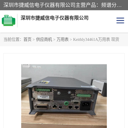
深圳市捷威信电子仪器有限公司主营产品：频谱分析仪.信号发生器.网络分析仪.音频分析仪，示波器，电源，音频分析仪。综合测试仪。蓝牙测试仪等
深圳市捷威信电子仪器有限公司
当前位置：
首页
>
供应商机
>
万用表
> Keithly34461A万用表 现货
探头
频谱分析仪
信号发生器
网络分析仪
音频分析仪
天馈线测试仪
万用表
信号源
GPIB-USB卡
数据采集仪
数字源表
数字源表