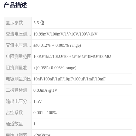
产品描述
显示参数
5.5 位
交流电压测量范围
19.99mV/100mV/1V/10V/100V/1kV
交流电压测量范围准确度
±(0.012% + 0.005% range)
电阻测量范围
100Ω/1kΩ/10kΩ/100kΩ/1MΩ/10MΩ/100MΩ
阻抗测量准确度
±(0.05%+0.005% range)
电容测量范围
10nF/100nF/1µF/10µF/100µF/1mF/10mF
二极管检测
0.83mA @1V
输出电压分辨率
1mV
占空系数
0.001...100%
通道数量
1
电压（调节）波和噪声
≤2mVrms