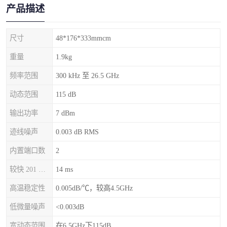
产品描述
尺寸
48*176*333mmcm
重量
1.9kg
频率范围
300 kHz 至 26.5 GHz
动态范围
115 dB
输出功率
7 dBm
迹线噪声
0.003 dB RMS
内置端口数
2
较快 201 点扫描时间
14 ms
高温稳定性
0.005dB/℃，较高4.5GHz
低微量噪声
<0.003dB
宽动态范围
在6.5GHz下115dB