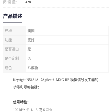
阅 读 量：
428
产品描述
产地
美国
功能
完好
是否进口
是
是否定制
否
成色
八成新
Keysight N5181A（Agilent）MXG RF 模拟信号发生器的
功能和规格包括：
信号特性：
100 kHz 至 1、3 或 6 GHz