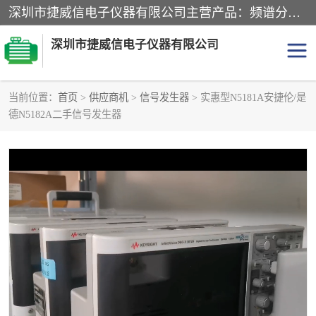
深圳市捷威信电子仪器有限公司主营产品：频谱分析仪.信号发生器.网络分析仪.音频分析仪，示波器，电源，音频分析仪。综合测试仪。蓝牙测试仪等
深圳市捷威信电子仪器有限公司
当前位置：
首页
>
供应商机
>
信号发生器
> 实惠型N5181A安捷伦/是
德N5182A二手信号发生器
探头
频谱分析仪
信号发生器
网络分析仪
音频分析仪
天馈线测试仪
万用表
信号源
GPIB-USB卡
数据采集仪
数字源表
数字源表