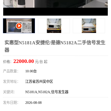
校准仪
函数信号发生器
示波器
直流电源
阻抗分析仪
LCR电桥
频率计
无线测试仪
实惠型N5181A安捷伦/是德N5182A二手信号发生
器
静电计
22000.00
价格：
元/台 起
产品数量：
10.00台
发货地址：
江苏省苏州吴中区
关键词：
N5181A,N5182A,信号发生器
发布日期：
2026-08-08