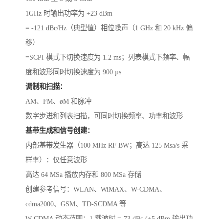
1GHz 时输出功率为 +23 dBm
= -121 dBc/Hz（典型值）相位噪声（1 GHz 和 20 kHz 偏
移）
=SCPI 模式下切换速度为 1.2 ms；列表模式下频率、幅
度和波形同时切换速度为 900 µs
调制和扫描：
AM、FM、øM 和脉冲
数字步进和列表扫描，可同时切换频率、功率和波形
基带生成和信号创建：
内部基带发生器（100 MHz RF BW；高达 125 Msa/s 采
样率）：仅任意波形
高达 64 MSa 播放内存和 800 MSa 存储
创建参考信号：WLAN、WiMAX、W-CDMA、
cdma2000、GSM、TD-SCDMA 等
W-CDMA 动态范围：1 载波时 =-73 dBc (+5 dBm 输出功