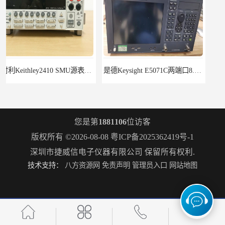
是德Keysight E5071C两端口8.5G租赁
R&S罗德与施瓦茨FSH18频谱分析仪FSH20
您是第
1881106
位访客
版权所有 ©2026-08-08
粤ICP备2025362419号-1
深圳市捷威信电子仪器有限公司
保留所有权利.
技术支持：
八方资源网
免责声明
管理员入口
网站地图
罗德施瓦茨ZNB8矢量网络分析仪2个端口9kHz-8.5GHz
Keysight E4980A/001/200精密