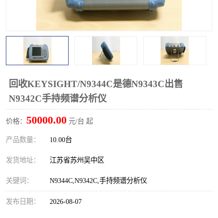
校准仪
函数信号发生器
示波器
直流电源
阻抗分析仪
LCR电桥
频率计
无线测试仪
回收KEYSIGHT/N9344C是德N9343C出售
N9342C手持频谱分析仪
静电计
50000.00
价格：
元/台 起
产品数量：
10.00台
发货地址：
江苏省苏州吴中区
关键词：
N9344C,N9342C,手持频谱分析仪
发布日期：
2026-08-07