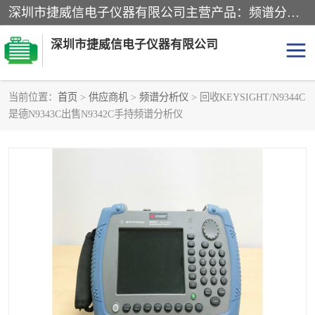
深圳市捷威信电子仪器有限公司主营产品：频谱分析仪.信号发生器.网络分析仪.音频分析仪，示波器，电源，音频分析仪。综合测试仪。蓝牙测试仪等
深圳市捷威信电子仪器有限公司
当前位置：
首页
>
供应商机
>
频谱分析仪
> 回收KEYSIGHT/N9344C
是德N9343C出售N9342C手持频谱分析仪
探头
频谱分析仪
信号发生器
网络分析仪
音频分析仪
天馈线测试仪
万用表
信号源
GPIB-USB卡
数据采集仪
数字源表
数字源表