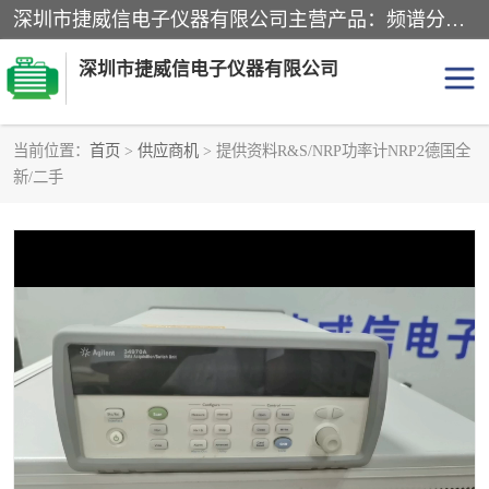
深圳市捷威信电子仪器有限公司主营产品：频谱分析仪.信号发生器.网络分析仪.音频分析仪，示波器，电源，音频分析仪。综合测试仪。蓝牙测试仪等
深圳市捷威信电子仪器有限公司
当前位置：
首页
>
供应商机
> 提供资料R&S/NRP功率计NRP2德国全
新/二手
探头
频谱分析仪
信号发生器
网络分析仪
音频分析仪
天馈线测试仪
万用表
信号源
GPIB-USB卡
数据采集仪
数字源表
数字源表