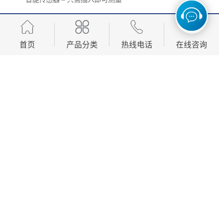
首页
产品分类
热线电话
在线咨询
http://www.jwxdzqy.com
产品推荐
Development, design, production and sales in one of the
manufacturing enterprises