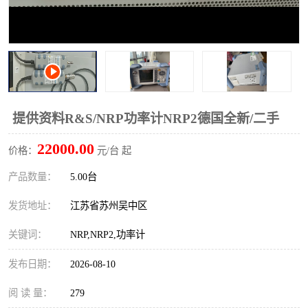
校准仪
函数信号发生器
示波器
直流电源
阻抗分析仪
LCR电桥
频率计
无线测试仪
提供资料R&S/NRP功率计NRP2德国全新/二手
22000.00
静电计
价格：
元/台 起
产品数量：
5.00台
发货地址：
江苏省苏州吴中区
关键词：
NRP,NRP2,功率计
发布日期：
2026-08-10
阅 读 量：
279