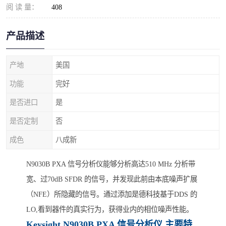
阅 读 量：
408
产品描述
产地
美国
功能
完好
是否进口
是
是否定制
否
成色
八成新
N9030B PXA 信号分析仪能够分析高达510 MHz 分析带
宽、过70dB SFDR 的信号，并发现此前由本底噪声扩展
（NFE）所隐藏的信号。通过添加是德科技基于DDS 的
LO,看到器件的真实行为，获得业内的相位噪声性能。
Keysight N9030B PXA 信号分析仪 主要特