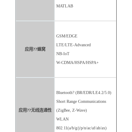
MATLAB
GSM/EDGE
LTE/LTE-Advanced
应用??蜂窝
NB-IoT
W-CDMA/HSPA/HSPA+
Bluetooth? (BR/EDR/LE4.2/5.0)
Short Range Communications
应用??无线连通性
(ZigBee, Z-Wave)
WLAN
802.11(a/b/g/j/p/n/ac/af/ah/ax)