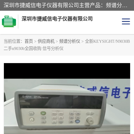
深圳市捷威信电子仪器有限公司主营产品：频谱分析仪.信号发生器.网络分析仪.音频分析仪，示波器，电源，音频分析仪。综合测试仪。蓝牙测试仪等
深圳市捷威信电子仪器有限公司
当前位置：
首页
>
供应商机
>
频谱分析仪
> 全新KEYSIGHT/N9030B
二手n9030b全国收购 信号分析仪
探头
频谱分析仪
信号发生器
网络分析仪
音频分析仪
天馈线测试仪
万用表
信号源
GPIB-USB卡
数据采集仪
数字源表
数字源表