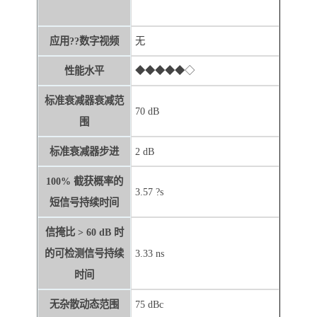
应用??数字视频
无
性能水平
◆◆◆◆◆◇
标准衰减器衰减范
70 dB
围
标准衰减器步进
2 dB
100% 截获概率的
3.57 ?s
短信号持续时间
信掩比 > 60 dB 时
的可检测信号持续
3.33 ns
时间
无杂散动态范围
75 dBc