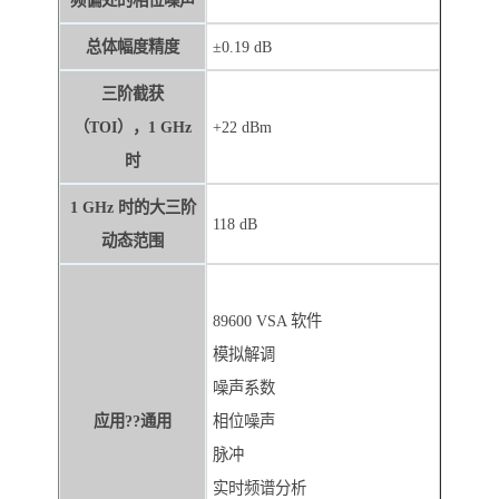
频偏处的相位噪声
总体幅度精度
±0.19 dB
三阶截获
（TOI），1 GHz
+22 dBm
时
1 GHz 时的大三阶
118 dB
动态范围
89600 VSA 软件
模拟解调
噪声系数
应用??通用
相位噪声
脉冲
实时频谱分析