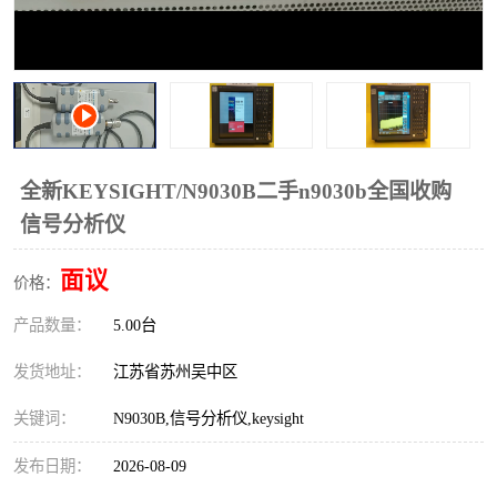
校准仪
函数信号发生器
示波器
直流电源
阻抗分析仪
LCR电桥
频率计
无线测试仪
全新KEYSIGHT/N9030B二手n9030b全国收购
信号分析仪
静电计
面议
价格：
产品数量：
5.00台
发货地址：
江苏省苏州吴中区
关键词：
N9030B,信号分析仪,keysight
发布日期：
2026-08-09