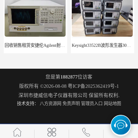
回收销售租赁安捷伦Agilent射频测试仪4287A
Keysight33522B波形发生器30MHz2通道带ARB
您是第
1882877
位访客
版权所有 ©2026-08-08
粤ICP备2025362419号-1
深圳市捷威信电子仪器有限公司
保留所有权利.
技术支持：
八方资源网
免责声明
管理员入口
网站地图
回收租赁KEYSIGHT N9322C基础频谱分析N9320B
吉时利Keithley2410 SMU源表Keithley2420