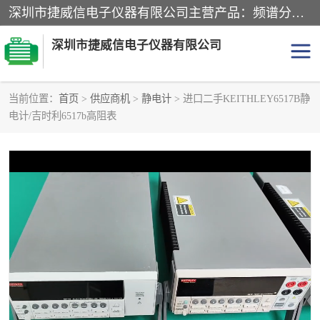
深圳市捷威信电子仪器有限公司主营产品：频谱分析仪.信号发生器.网络分析仪.音频分析仪，示波器，电源，音频分析仪。综合测试仪。蓝牙测试仪等
深圳市捷威信电子仪器有限公司
当前位置：
首页
>
供应商机
>
静电计
> 进口二手KEITHLEY6517B静
电计/吉时利6517b高阻表
探头
频谱分析仪
信号发生器
网络分析仪
音频分析仪
天馈线测试仪
万用表
信号源
GPIB-USB卡
数据采集仪
数字源表
数字源表