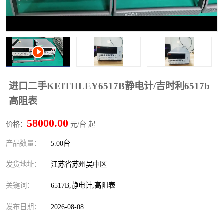
校准仪
函数信号发生器
示波器
直流电源
阻抗分析仪
LCR电桥
频率计
无线测试仪
进口二手KEITHLEY6517B静电计/吉时利6517b
高阻表
静电计
58000.00
价格：
元/台 起
产品数量：
5.00台
发货地址：
江苏省苏州吴中区
关键词：
6517B,静电计,高阻表
发布日期：
2026-08-08