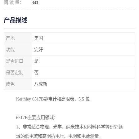
阅 读 量：
343
产品描述
产地
美国
功能
完好
是否进口
是
是否定制
否
成色
八成新
Keithley 6517B静电计和高阻表，5.5 位
6517B主要应用领域：
1、非常适合物理、光学、纳米技术和材料科学等研究领
域的低电流和高阻抗电压、电阻和电荷测量。