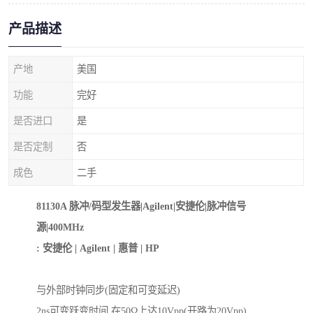
产品描述
产地
美国
功能
完好
是否进口
是
是否定制
否
成色
二手
81130A 脉冲/码型发生器|Agilent|安捷伦|脉冲信号
源|400MHz
: 安捷伦 | Agilent | 惠普 | HP
与外部时钟同步(固定和可变延迟)
2ns可变跃变时间,在50Ω上达10Vpp(开路为20Vpp)