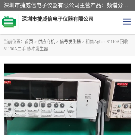
深圳市捷威信电子仪器有限公司主营产品：频谱分析仪.信号发生器.网络分析仪.音频分析仪，示波器，电源，音频分析仪。综合测试仪。蓝牙测试仪等
深圳市捷威信电子仪器有限公司
当前位置：
首页
>
供应商机
>
信号发生器
> 租售Agilent81110A回收
81130A二手 脉冲发生器
探头
频谱分析仪
信号发生器
网络分析仪
音频分析仪
天馈线测试仪
万用表
信号源
GPIB-USB卡
数据采集仪
数字源表
数字源表