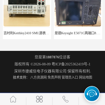
是德Keysight E5071C两端口8.5G租赁
您是第
1887876
位访客
版权所有 ©2026-08-09
粤ICP备2025362419号-1
深圳市捷威信电子仪器有限公司
保留所有权利.
技术支持：
八方资源网
免责声明
管理员入口
网站地图
R&S罗德与施瓦茨FSH18频谱分析仪FSH20
罗德施瓦茨ZNB8矢量网络分析仪2个端口9kHz-8.5GHz