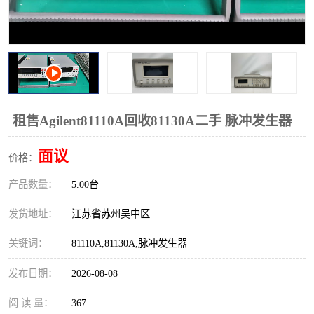
校准仪
函数信号发生器
示波器
直流电源
阻抗分析仪
LCR电桥
频率计
无线测试仪
租售Agilent81110A回收81130A二手 脉冲发生器
静电计
面议
价格：
产品数量：
5.00台
发货地址：
江苏省苏州吴中区
关键词：
81110A,81130A,脉冲发生器
发布日期：
2026-08-08
阅 读 量：
367