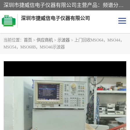
深圳市捷威信电子仪器有限公司主营产品：频谱分析仪.信号发生器.网络分析仪.音频分析仪，示波器，电源，音频分析仪。综合测试仪。蓝牙测试仪等
深圳市捷威信电子仪器有限公司
当前位置：
首页
>
供应商机
>
示波器
> 上门回收MSO64，MSO44，
MSO54，MSO68B，MSO46示波器
探头
频谱分析仪
信号发生器
网络分析仪
音频分析仪
天馈线测试仪
万用表
信号源
GPIB-USB卡
数据采集仪
数字源表
数字源表