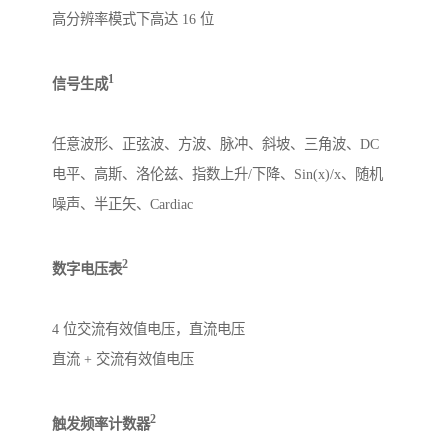
高分辨率模式下高达 16 位
1
信号生成
任意波形、正弦波、方波、脉冲、斜坡、三角波、DC
电平、高斯、洛伦兹、指数上升/下降、Sin(x)/x、随机
噪声、半正矢、Cardiac
2
数字电压表
4 位交流有效值电压，直流电压
直流 + 交流有效值电压
2
触发频率计数器