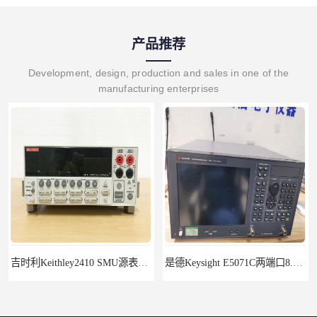
产品推荐
Development, design, production and sales in one of the
manufacturing enterprises
吉时利Keithley2410 SMU源表Keithley2420
是德Keysight E5071C两端口8.5G租赁