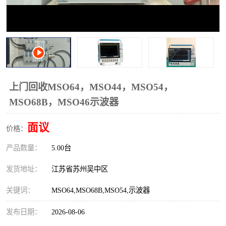
校准仪
函数信号发生器
示波器
直流电源
阻抗分析仪
LCR电桥
频率计
无线测试仪
上门回收MSO64，MSO44，MSO54，
MSO68B，MSO46示波器
静电计
面议
价格：
产品数量：
5.00台
发货地址：
江苏省苏州吴中区
关键词：
MSO64,MSO68B,MSO54,示波器
发布日期：
2026-08-06