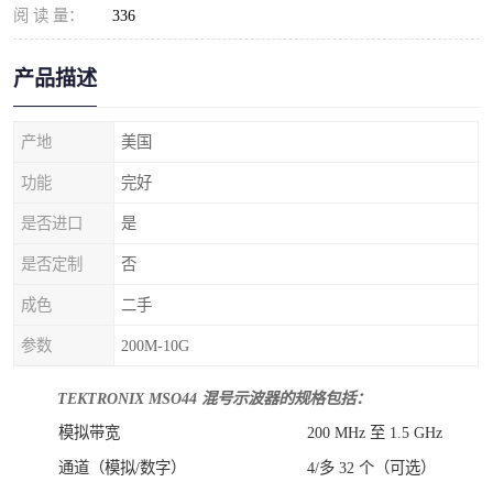
阅 读 量：
336
产品描述
产地
美国
功能
完好
是否进口
是
是否定制
否
成色
二手
参数
200M-10G
TEKTRONIX MSO44 混号示波器的规格包括：
模拟带宽
200 MHz 至 1.5 GHz
通道（模拟/数字）
4/多 32 个（可选）