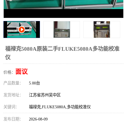
校准仪
函数信号发生器
示波器
直流电源
阻抗分析仪
LCR电桥
频率计
无线测试仪
福禄克5080A原装二手FLUKE5080A多功能校准
仪
静电计
面议
价格：
产品数量：
5.00台
发货地址：
江苏省苏州吴中区
关键词：
福禄克,FLUKE5080A,多功能校准仪
发布日期：
2026-08-09