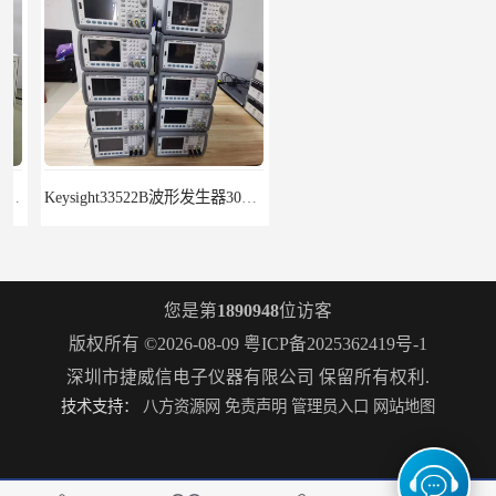
Keysight33522B波形发生器30MHz2通道带ARB
回收租赁KEYSIGHT N9322C基础频谱分析N9320B
您是第
1890948
位访客
版权所有 ©2026-08-09
粤ICP备2025362419号-1
深圳市捷威信电子仪器有限公司
保留所有权利.
技术支持：
八方资源网
免责声明
管理员入口
网站地图
吉时利Keithley2410 SMU源表Keithley2420
是德Keysight E5071C两端口8.5G租赁