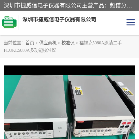
深圳市捷威信电子仪器有限公司主营产品：频谱分析仪.信号发生器.网络分析仪.音频分析仪，示波器，电源，音频分析仪。综合测试仪。蓝牙测试仪等
深圳市捷威信电子仪器有限公司
当前位置：
首页
>
供应商机
>
校准仪
> 福禄克5080A原装二手
FLUKE5080A多功能校准仪
探头
频谱分析仪
信号发生器
网络分析仪
音频分析仪
天馈线测试仪
万用表
信号源
GPIB-USB卡
数据采集仪
数字源表
数字源表