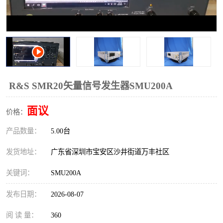
校准仪
函数信号发生器
示波器
直流电源
阻抗分析仪
LCR电桥
频率计
无线测试仪
R&S SMR20矢量信号发生器SMU200A
静电计
面议
价格：
产品数量：
5.00台
发货地址：
广东省深圳市宝安区沙井街道万丰社区
关键词：
SMU200A
发布日期：
2026-08-07
阅 读 量：
360