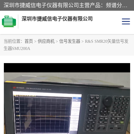
深圳市捷威信电子仪器有限公司主营产品：频谱分析仪.信号发生器.网络分析仪.音频分析仪，示波器，电源，音频分析仪。综合测试仪。蓝牙测试仪等
深圳市捷威信电子仪器有限公司
当前位置：
首页
>
供应商机
>
信号发生器
> R&S SMR20矢量信号发
生器SMU200A
探头
频谱分析仪
信号发生器
网络分析仪
音频分析仪
天馈线测试仪
万用表
信号源
GPIB-USB卡
数据采集仪
数字源表
数字源表