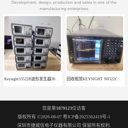
Development, design, production and sales in one of the
manufacturing enterprises
Keysight33522B波形发生器30MHz2通道带ARB
回收租赁KEYSIGHT N9322C基础频谱分析N9320B
您是第
1879123
位访客
版权所有 ©2026-08-07
粤ICP备2025362419号-1
深圳市捷威信电子仪器有限公司
保留所有权利.