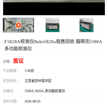
校准仪
函数信号发生器
示波器
直流电源
阻抗分析仪
LCR电桥
频率计
无线测试仪
F5820A校准仪fluke5820a租售回收 福禄克5500A
多功能校准仪
静电计
面议
价格：
产品数量：
5.00台
发货地址：
江苏省苏州吴中区
关键词：
5500A,5820A,多功能校准仪
发布日期：
2026-08-05