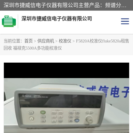
深圳市捷威信电子仪器有限公司主营产品：频谱分析仪.信号发生器.网络分析仪.音频分析仪，示波器，电源，音频分析仪。综合测试仪。蓝牙测试仪等
深圳市捷威信电子仪器有限公司
当前位置：
首页
>
供应商机
>
校准仪
> F5820A校准仪fluke5820a租售
回收 福禄克5500A多功能校准仪
探头
频谱分析仪
信号发生器
网络分析仪
音频分析仪
天馈线测试仪
万用表
信号源
GPIB-USB卡
数据采集仪
数字源表
数字源表