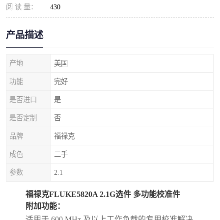
阅 读 量：
430
产品描述
产地
美国
功能
完好
是否进口
是
是否定制
否
品牌
福禄克
成色
二手
参数
2.1
福禄克FLUKE5820A 2.1G选件 多功能校准件
附加功能：
适用于 600 MHz 及以上工作负载的专用校准解决