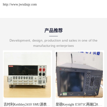
http://www.jwxdzqy.com
产品推荐
Development, design, production and sales in one of the
manufacturing enterprises
吉时利Keithley2410 SMU源表Keithley2420
是德Keysight E5071C两端口8.5G租赁