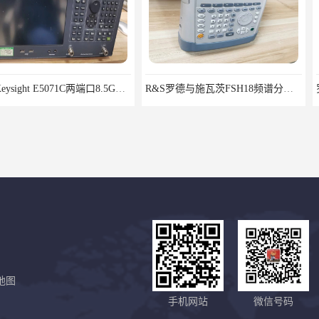
是德Keysight E5071C两端口8.5G租赁
R&S罗德与施瓦茨FSH18频谱分析仪FSH20
地图
回收安捷伦Agilent34970A数据采集分析仪
回收销售租赁安捷伦Agilent射频测试仪4287A
手机网站
微信号码