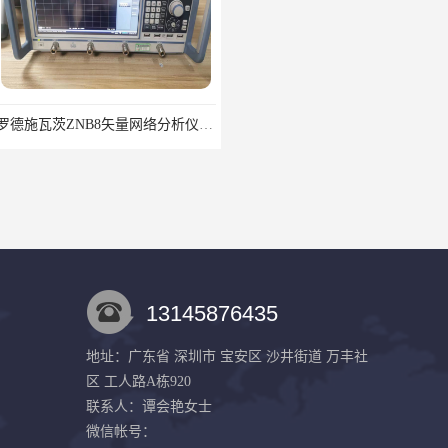
罗德施瓦茨ZNB8矢量网络分析仪2个端口9kHz-8.5GHz
Keysight E4980A/001/200精密
13145876435
地址：广东省 深圳市 宝安区 沙井街道 万丰社
区 工人路A栋920
Keysight33522B波形发生器30MHz2通道带ARB
回收租赁KEYSIGHT N9322C基础频谱分析N9320B
联系人：谭会艳
女士
微信帐号：