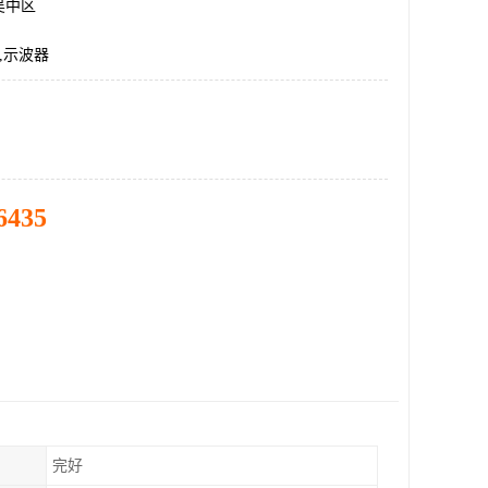
吴中区
克,示波器
6435
完好