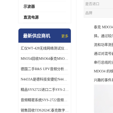
是否进口
示波器
品牌
直流电源
泰克 MDO
最新供应商机
择。
通过较
更多
流和功率测
汇仪WT-428无线网络测试仪WT328销售/回收
通过对混号
MSO54回收MSO64泰克MSO56B混号示波器
串行总线的
德国二手R&S UPV音频分析仪长期销售回收
MDO34
N4433A是德科技安捷伦N4433A网络分析仪校准件
兴趣的事件
精品SYS2722进口二手SYS-2722 音频分析仪
音频精密系统SYS-2722音频分析仪
销售回收TDS2024C泰克数字示波器TDS3054C