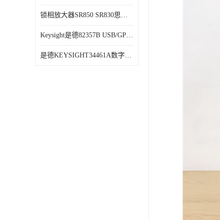
锁相放大器SR850 SR830思坦福
Keysight是德82357B USB/GPIB接口
是德KEYSIGHT34461A数字万用表六位半34470A