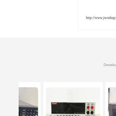
http://www.jwxdzq
Develop