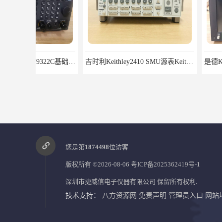
吉时利Keithley2410 SMU源表Keithley2420
您是第
1874498
位访客
版权所有 ©2026-08-06
粤ICP备2025362419号-1
深圳市捷威信电子仪器有限公司
保留所有权利.
技术支持：
八方资源网
免责声明
管理员入口
网站
罗德施瓦茨SMW200A矢量信号发生器6GHz