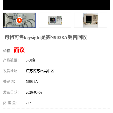
校准仪
函数信号发生器
示波器
直流电源
阻抗分析仪
LCR电桥
可租可售keysight是德N9038A销售回收
频率计
无线测试仪
面议
价格：
静电计
产品数量：
5.00台
发货地址：
江苏省苏州吴中区
关键词：
N9038A
发布日期：
2026-08-09
阅 读 量：
222