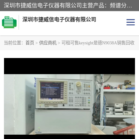
深圳市捷威信电子仪器有限公司主营产品：频谱分析仪.信号发生器.网络分析仪.音频分析仪，示波器，电源，音频分析仪。综合测试仪。蓝牙测试仪等
深圳市捷威信电子仪器有限公司
当前位置：
首页
>
供应商机
> 可租可售keysight是德N9038A销售回收
探头
频谱分析仪
信号发生器
网络分析仪
音频分析仪
天馈线测试仪
万用表
信号源
GPIB-USB卡
数据采集仪
数字源表
数字源表