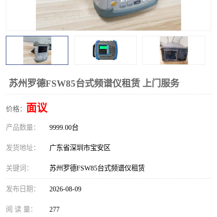
校准仪
函数信号发生器
示波器
直流电源
阻抗分析仪
LCR电桥
频率计
无线测试仪
苏州罗德FSW85台式频谱仪租赁 上门服务
静电计
面议
价格：
产品数量：
9999.00台
发货地址：
广东省深圳市宝安区
关键词：
苏州罗德FSW85台式频谱仪租赁
发布日期：
2026-08-09
阅 读 量：
277