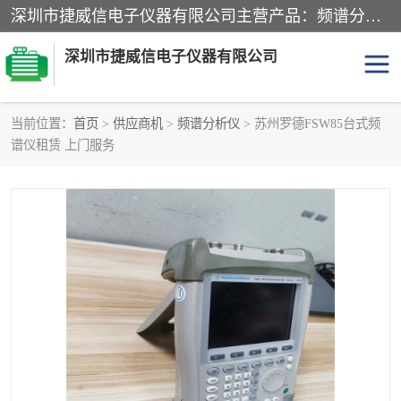
深圳市捷威信电子仪器有限公司主营产品：频谱分析仪.信号发生器.网络分析仪.音频分析仪，示波器，电源，音频分析仪。综合测试仪。蓝牙测试仪等
深圳市捷威信电子仪器有限公司
当前位置：
首页
>
供应商机
>
频谱分析仪
> 苏州罗德FSW85台式频
谱仪租赁 上门服务
探头
频谱分析仪
信号发生器
网络分析仪
音频分析仪
天馈线测试仪
万用表
信号源
GPIB-USB卡
数据采集仪
数字源表
数字源表