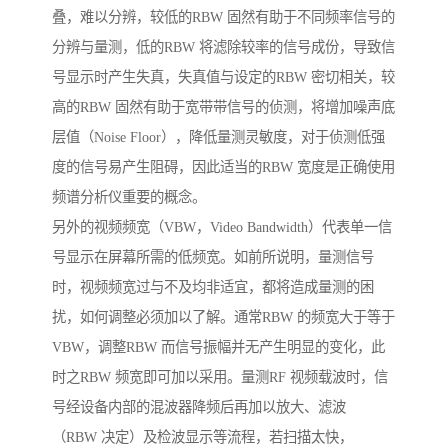
叠，难以分辨，较低的RBW 固然有助于不同频率信号的
分辨与量测，低的RBW 将滤除较率的信号成份，导致信
号显示时产生失真，失真值与设定的RBW 密切相关，较
高的RBW 固然有助于宽带带信号的侦测，将增加噪声底
层值（Noise Floor），降低量测灵敏度，对于侦测低强
度的信号易产生阻碍，因此适当的RBW 宽度是正确使用
频谱分析仪重要的概念。
另外的视频频宽（VBW，Video Bandwidth）代表单一信
号显示在屏幕所需的低频宽。如前所说明，量测信号
时，视频频宽过与不及均非适宜，都将造成量测的困
扰，如何调整必须加以了解。通常RBW 的频宽大于等于
VBW，调整RBW 而信号振幅并无产生明显的变化，此
时之RBW 频宽即可加以采用。量测RF 视频载波时，信
号经设备内部的混波器降频后再加以放大、滤波
（RBW 决定）及检波显示等流程，若扫描太快，