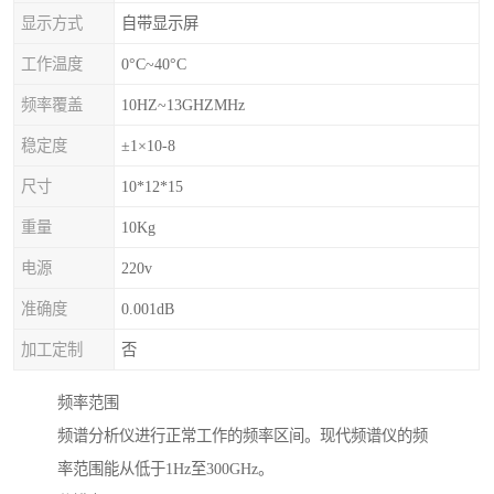
显示方式
自带显示屏
工作温度
0°C~40°C
频率覆盖
10HZ~13GHZMHz
稳定度
±1×10-8
尺寸
10*12*15
重量
10Kg
电源
220v
准确度
0.001dB
加工定制
否
频率范围
频谱分析仪进行正常工作的频率区间。现代频谱仪的频
率范围能从低于1Hz至300GHz。