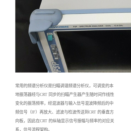
常用的频谱分析仪是扫瞄调谐频谱分析仪，可调变的本
地振荡器经与CRT 同步的扫瞄产生器产生随时间作线性
变化的振荡频率，经混波器与输入信号混波降频后的中
频信号（IF）再放大、滤波与检波传送到CRT 的垂直方
向板，因此在CRT 的纵轴显示信号振幅与频率的对应关
系，信号流程架构。