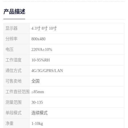
产品描述
显示器
4.3寸 8寸 10寸
分辨率
800x480
电压
220VA±10%
工作湿度
10-95%RH
通信方式
4G/3G/GPRS/LAN
可售卖地
全国
工件直径范围
≤85mm
测量范围
30-135
单段模式
连续模式
净重
1-10kg