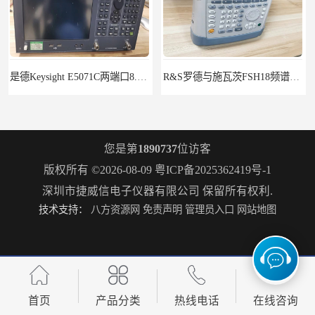
R&S罗德与施瓦茨FSH18频谱分析仪FSH20
罗德施瓦茨ZNB8矢量网络分析仪2个端口9kHz-8.5GHz
您是第
1890737
位访客
版权所有 ©2026-08-09
粤ICP备2025362419号-1
深圳市捷威信电子仪器有限公司
保留所有权利.
技术支持：
八方资源网
免责声明
管理员入口
网站地图
Keysight E4980A/001/200精密
罗德施瓦茨SMW200A矢量信号发生器6GHz
首页
产品分类
热线电话
在线咨询