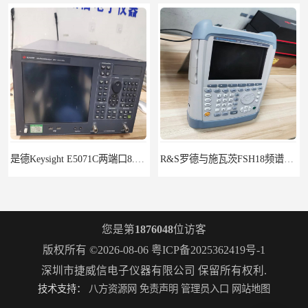
R&S罗德与施瓦茨FSH18频谱分析仪FSH20
罗德施瓦茨ZNB8矢量网络分析仪2个端口9kHz-8.5GHz
您是第
1876048
位访客
版权所有 ©2026-08-06
粤ICP备2025362419号-1
深圳市捷威信电子仪器有限公司
保留所有权利.
技术支持：
八方资源网
免责声明
管理员入口
网站地图