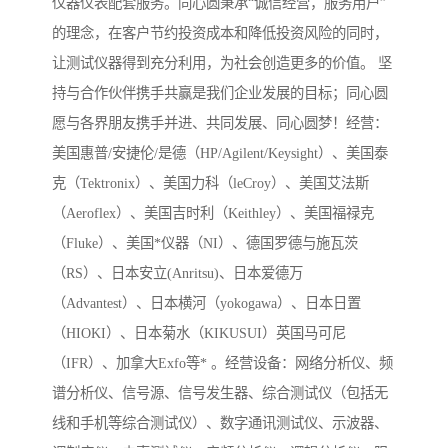
仪器仪表配套服务。同心圆秉承“诚信经营，服务用户”
的理念，在客户节约投资成本和降低投资风险的同时，
让测试仪器得到充分利用，为社会创造更多的价值。 坚
持与合作伙伴携手共赢是我们企业发展的目标；同心圆
愿与各界朋友携手并进、共同发展、同心圆梦！经营：
美国惠普/安捷伦/是德（HP/Agilent/Keysight）、美国泰
克（Tektronix）、美国力科（leCroy）、美国艾法斯
（Aeroflex）、美国吉时利（Keithley）、美国福禄克
（Fluke）、美国*仪器（NI）、德国罗德与施瓦茨
（RS）、日本安立(Anritsu)、日本爱德万
（Advantest）、日本横河（yokogawa）、日本日置
（HIOKI）、日本菊水（KIKUSUI）英国马可尼
（IFR）、加拿大Exfo等* 。经营设备：网络分析仪、频
谱分析仪、信号源、信号发生器、综合测试仪（包括无
线和手机等综合测试仪）、数字通讯测试仪、示波器、