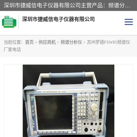
深圳市捷威信电子仪器有限公司主营产品：频谱分析仪.信号发生器.网络分析仪.音频分析仪，示波器，电源，音频分析仪。综合测试仪。蓝牙测试仪等
深圳市捷威信电子仪器有限公司
当前位置：
首页
>
供应商机
>
频谱分析仪
> 苏州罗德FSW85频谱仪
厂家电话
探头
频谱分析仪
信号发生器
网络分析仪
音频分析仪
天馈线测试仪
万用表
信号源
GPIB-USB卡
数据采集仪
数字源表
数字源表