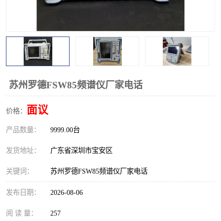
校准仪
函数信号发生器
示波器
直流电源
阻抗分析仪
LCR电桥
频率计
无线测试仪
苏州罗德FSW85频谱仪厂家电话
静电计
面议
价格：
产品数量：
9999.00台
发货地址：
广东省深圳市宝安区
关键词：
苏州罗德FSW85频谱仪厂家电话
发布日期：
2026-08-06
阅 读 量：
257