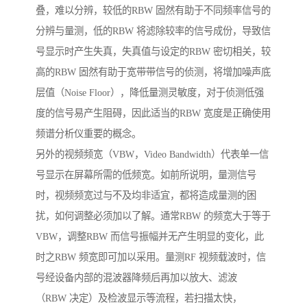
叠，难以分辨，较低的RBW 固然有助于不同频率信号的
分辨与量测，低的RBW 将滤除较率的信号成份，导致信
号显示时产生失真，失真值与设定的RBW 密切相关，较
高的RBW 固然有助于宽带带信号的侦测，将增加噪声底
层值（Noise Floor），降低量测灵敏度，对于侦测低强
度的信号易产生阻碍，因此适当的RBW 宽度是正确使用
频谱分析仪重要的概念。
另外的视频频宽（VBW，Video Bandwidth）代表单一信
号显示在屏幕所需的低频宽。如前所说明，量测信号
时，视频频宽过与不及均非适宜，都将造成量测的困
扰，如何调整必须加以了解。通常RBW 的频宽大于等于
VBW，调整RBW 而信号振幅并无产生明显的变化，此
时之RBW 频宽即可加以采用。量测RF 视频载波时，信
号经设备内部的混波器降频后再加以放大、滤波
（RBW 决定）及检波显示等流程，若扫描太快，