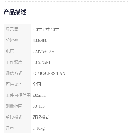
产品描述
显示器
4.3寸 8寸 10寸
分辨率
800x480
电压
220VA±10%
工作湿度
10-95%RH
通信方式
4G/3G/GPRS/LAN
可售卖地
全国
工件直径范围
≤85mm
测量范围
30-135
单段模式
连续模式
净重
1-10kg