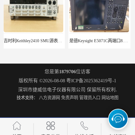
是德Keysight E5071C两端口8.5G租赁
R&S罗德与施瓦茨FSH18频谱分析仪FSH20
您是第
1879706
位访客
版权所有 ©2026-08-08
粤ICP备2025362419号-1
深圳市捷威信电子仪器有限公司
保留所有权利.
技术支持：
八方资源网
免责声明
管理员入口
网站地图
罗德施瓦茨ZNB8矢量网络分析仪2个端口9kHz-8.5GHz
Keysight E4980A/001/200精密