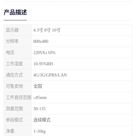
产品描述
显示器
4.3寸 8寸 10寸
分辨率
800x480
电压
220VA±10%
工作湿度
10-95%RH
通信方式
4G/3G/GPRS/LAN
可售卖地
全国
工件直径范围
≤85mm
测量范围
30-135
单段模式
连续模式
净重
1-10kg