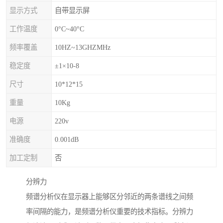
显示方式
自带显示屏
工作温度
0°C~40°C
频率覆盖
10HZ~13GHZMHz
稳定度
±1×10-8
尺寸
10*12*15
重量
10Kg
电源
220v
准确度
0.001dB
加工定制
否
分辨力
频谱分析仪在显示器上能够区分邻近的两条谱线之间频
率间隔的能力，是频谱分析仪重要的技术指标。分辨力