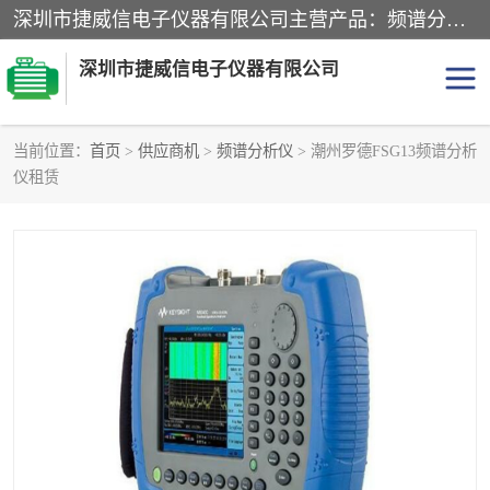
深圳市捷威信电子仪器有限公司主营产品：频谱分析仪.信号发生器.网络分析仪.音频分析仪，示波器，电源，音频分析仪。综合测试仪。蓝牙测试仪等
深圳市捷威信电子仪器有限公司
当前位置：
首页
>
供应商机
>
频谱分析仪
> 潮州罗德FSG13频谱分析
仪租赁
探头
频谱分析仪
信号发生器
网络分析仪
音频分析仪
天馈线测试仪
万用表
信号源
GPIB-USB卡
数据采集仪
数字源表
数字源表