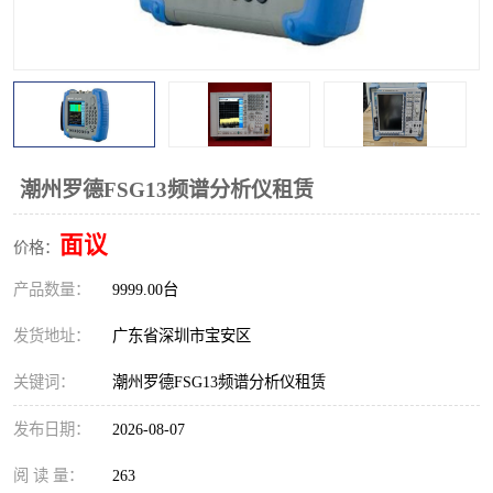
校准仪
函数信号发生器
示波器
直流电源
阻抗分析仪
LCR电桥
频率计
无线测试仪
潮州罗德FSG13频谱分析仪租赁
静电计
面议
价格：
产品数量：
9999.00台
发货地址：
广东省深圳市宝安区
关键词：
潮州罗德FSG13频谱分析仪租赁
发布日期：
2026-08-07
阅 读 量：
263