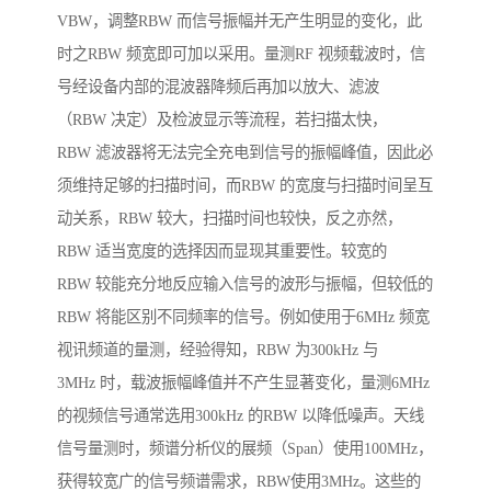
VBW，调整RBW 而信号振幅并无产生明显的变化，此
时之RBW 频宽即可加以采用。量测RF 视频载波时，信
号经设备内部的混波器降频后再加以放大、滤波
（RBW 决定）及检波显示等流程，若扫描太快，
RBW 滤波器将无法完全充电到信号的振幅峰值，因此必
须维持足够的扫描时间，而RBW 的宽度与扫描时间呈互
动关系，RBW 较大，扫描时间也较快，反之亦然，
RBW 适当宽度的选择因而显现其重要性。较宽的
RBW 较能充分地反应输入信号的波形与振幅，但较低的
RBW 将能区别不同频率的信号。例如使用于6MHz 频宽
视讯频道的量测，经验得知，RBW 为300kHz 与
3MHz 时，载波振幅峰值并不产生显著变化，量测6MHz
的视频信号通常选用300kHz 的RBW 以降低噪声。天线
信号量测时，频谱分析仪的展频（Span）使用100MHz，
获得较宽广的信号频谱需求，RBW使用3MHz。这些的