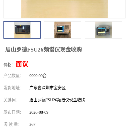
校准仪
函数信号发生器
示波器
直流电源
阻抗分析仪
LCR电桥
频率计
无线测试仪
眉山罗德FSU26频谱仪现金收购
静电计
面议
价格：
产品数量：
9999.00台
发货地址：
广东省深圳市宝安区
关键词：
眉山罗德FSU26频谱仪现金收购
发布日期：
2026-08-09
阅 读 量：
267