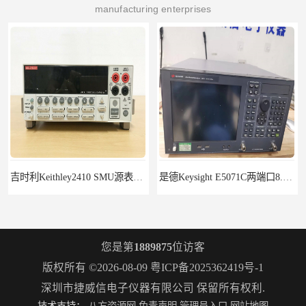
manufacturing enterprises
是德Keysight E5071C两端口8.5G租赁
R&S罗德与施瓦茨FSH18频谱分析仪FSH20
您是第
1889875
位访客
版权所有 ©2026-08-09
粤ICP备2025362419号-1
深圳市捷威信电子仪器有限公司
保留所有权利.
技术支持：
八方资源网
免责声明
管理员入口
网站地图