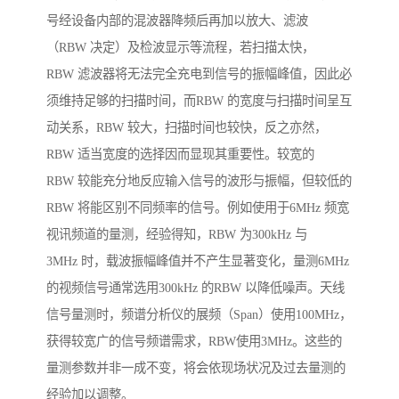
号经设备内部的混波器降频后再加以放大、滤波
（RBW 决定）及检波显示等流程，若扫描太快，
RBW 滤波器将无法完全充电到信号的振幅峰值，因此必
须维持足够的扫描时间，而RBW 的宽度与扫描时间呈互
动关系，RBW 较大，扫描时间也较快，反之亦然，
RBW 适当宽度的选择因而显现其重要性。较宽的
RBW 较能充分地反应输入信号的波形与振幅，但较低的
RBW 将能区别不同频率的信号。例如使用于6MHz 频宽
视讯频道的量测，经验得知，RBW 为300kHz 与
3MHz 时，载波振幅峰值并不产生显著变化，量测6MHz
的视频信号通常选用300kHz 的RBW 以降低噪声。天线
信号量测时，频谱分析仪的展频（Span）使用100MHz，
获得较宽广的信号频谱需求，RBW使用3MHz。这些的
量测参数并非一成不变，将会依现场状况及过去量测的
经验加以调整。