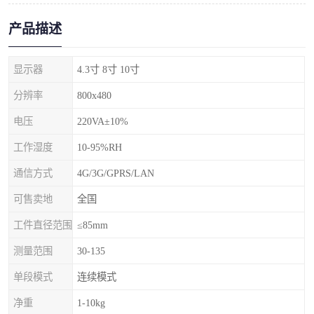
产品描述
显示器
4.3寸 8寸 10寸
分辨率
800x480
电压
220VA±10%
工作湿度
10-95%RH
通信方式
4G/3G/GPRS/LAN
可售卖地
全国
工件直径范围
≤85mm
测量范围
30-135
单段模式
连续模式
净重
1-10kg