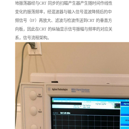
地振荡器经与CRT 同步的扫瞄产生器产生随时间作线性
变化的振荡频率，经混波器与输入信号混波降频后的中
频信号（IF）再放大、滤波与检波传送到CRT 的垂直方
向板，因此在CRT 的纵轴显示信号振幅与频率的对应关
系，信号流程架构。