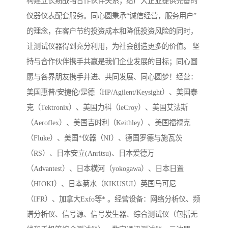
构建立长期战略合作伙伴关系；给广大企业提供完备的
仪器仪表配套服务。同心圆秉承“诚信经营，服务用户”
的理念，在客户节约投资成本和降低投资风险的同时，
让测试仪器得到充分利用，为社会创造更多的价值。 坚
持与合作伙伴携手共赢是我们企业发展的目标；同心圆
愿与各界朋友携手并进、共同发展、同心圆梦！经营：
美国惠普/安捷伦/是德（HP/Agilent/Keysight）、美国泰
克（Tektronix）、美国力科（leCroy）、美国艾法斯
（Aeroflex）、美国吉时利（Keithley）、美国福禄克
（Fluke）、美国*仪器（NI）、德国罗德与施瓦茨
（RS）、日本安立(Anritsu)、日本爱德万
（Advantest）、日本横河（yokogawa）、日本日置
（HIOKI）、日本菊水（KIKUSUI）英国马可尼
（IFR）、加拿大Exfo等* 。经营设备：网络分析仪、频
谱分析仪、信号源、信号发生器、综合测试仪（包括无