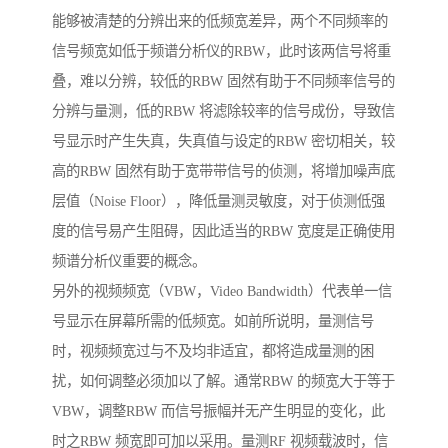
能够被清楚的分辨出来的低频宽差异，两个不同频率的
信号频宽如低于频谱分析仪的RBW，此时该两信号将重
叠，难以分辨，较低的RBW 固然有助于不同频率信号的
分辨与量测，低的RBW 将滤除较率的信号成份，导致信
号显示时产生失真，失真值与设定的RBW 密切相关，较
高的RBW 固然有助于宽带带信号的侦测，将增加噪声底
层值（Noise Floor），降低量测灵敏度，对于侦测低强
度的信号易产生阻碍，因此适当的RBW 宽度是正确使用
频谱分析仪重要的概念。
另外的视频频宽（VBW，Video Bandwidth）代表单一信
号显示在屏幕所需的低频宽。如前所说明，量测信号
时，视频频宽过与不及均非适宜，都将造成量测的困
扰，如何调整必须加以了解。通常RBW 的频宽大于等于
VBW，调整RBW 而信号振幅并无产生明显的变化，此
时之RBW 频宽即可加以采用。量测RF 视频载波时，信