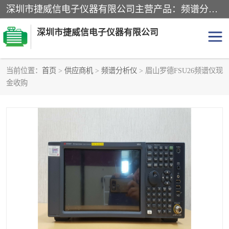
深圳市捷威信电子仪器有限公司主营产品：频谱分析仪.信号发生器.网络分析仪.音频分析仪，示波器，电源，音频分析仪。综合测试仪。蓝牙测试仪等
深圳市捷威信电子仪器有限公司
当前位置：
首页
>
供应商机
>
频谱分析仪
> 眉山罗德FSU26频谱仪现
金收购
探头
频谱分析仪
信号发生器
网络分析仪
音频分析仪
天馈线测试仪
万用表
信号源
GPIB-USB卡
数据采集仪
数字源表
数字源表