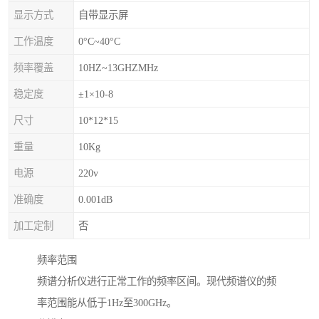
显示方式
自带显示屏
工作温度
0°C~40°C
频率覆盖
10HZ~13GHZMHz
稳定度
±1×10-8
尺寸
10*12*15
重量
10Kg
电源
220v
准确度
0.001dB
加工定制
否
频率范围
频谱分析仪进行正常工作的频率区间。现代频谱仪的频
率范围能从低于1Hz至300GHz。