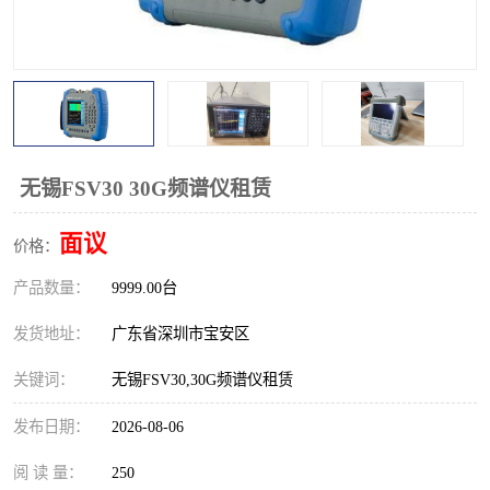
校准仪
函数信号发生器
示波器
直流电源
阻抗分析仪
LCR电桥
频率计
无线测试仪
无锡FSV30 30G频谱仪租赁
静电计
面议
价格：
产品数量：
9999.00台
发货地址：
广东省深圳市宝安区
关键词：
无锡FSV30,30G频谱仪租赁
发布日期：
2026-08-06
阅 读 量：
250