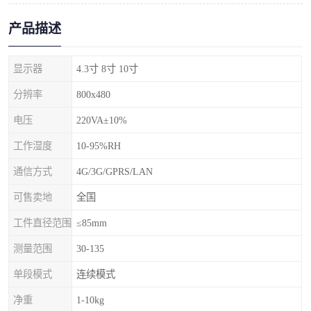
产品描述
显示器
4.3寸 8寸 10寸
分辨率
800x480
电压
220VA±10%
工作湿度
10-95%RH
通信方式
4G/3G/GPRS/LAN
可售卖地
全国
工件直径范围
≤85mm
测量范围
30-135
单段模式
连续模式
净重
1-10kg