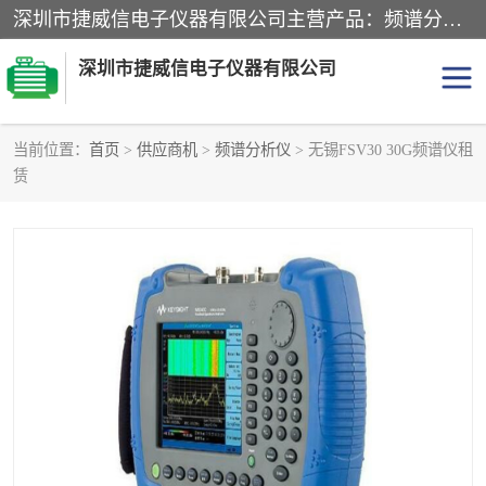
深圳市捷威信电子仪器有限公司主营产品：频谱分析仪.信号发生器.网络分析仪.音频分析仪，示波器，电源，音频分析仪。综合测试仪。蓝牙测试仪等
深圳市捷威信电子仪器有限公司
当前位置：
首页
>
供应商机
>
频谱分析仪
> 无锡FSV30 30G频谱仪租
赁
探头
频谱分析仪
信号发生器
网络分析仪
音频分析仪
天馈线测试仪
万用表
信号源
GPIB-USB卡
数据采集仪
数字源表
数字源表