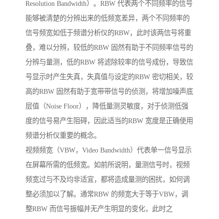
Resolution Bandwidth）。RBW 代表两个不同频率的信号
能够被清楚的分辨出来的低频宽差异，两个不同频率的
信号频宽如低于频谱分析仪的RBW，此时该两信号将重
叠，难以分辨，较低的RBW 固然有助于不同频率信号的
分辨与量测，低的RBW 将滤除较率的信号成份，导致信
号显示时产生失真，失真值与设定的RBW 密切相关，较
高的RBW 固然有助于宽带带信号的侦测，将增加噪声底
层值（Noise Floor），降低量测灵敏度，对于侦测低强
度的信号易产生阻碍，因此适当的RBW 宽度是正确使用
频谱分析仪重要的概念。
视频频宽（VBW，Video Bandwidth）代表单一信号显示
在屏幕所需的低频宽。如前所说明，量测信号时，视频
频宽过与不及均非适宜，都将造成量测的困扰，如何调
整必须加以了解。通常RBW 的频宽大于等于VBW，调
整RBW 而信号振幅并无产生明显的变化，此时之