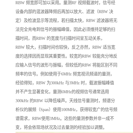
RBW 频宽即可加以采用。量测RF 视频载波时，信号经
设备内部的混波器降频后再加以放大、滤波（RBW 决
定）及检波显示等流程，若扫描太快，RBW 滤波器将无
法完全充电到信号的振幅峰值，因此必须维持足够的扫
描时间，而RBW 的宽度与扫描时间呈互动关系，
RBW 较大，扫描时间也较快，反之亦然，RBW 适当宽
度的选择因而显现其重要性。较宽的RBW 较能充分地反
应输入信号的波形与振幅，但较低的RBW 将能区别不同
频率的信号。例如使用于6MHz 频宽视讯频道的量测，
经验得知，RBW 为300kHz 与3MHz 时，载波振幅峰值
并不产生显著变化，量测6MHz的视频信号通常选用
300kHz 的RBW 以降低噪声。天线信号量测时，频谱分
析仪的展频（Span）使用100MHz，获得较宽广的信号频
谱需求，RBW使用3MHz。这些的量测参数并非一成不
变，将会依现场状况及过去量测的经验加以调整。