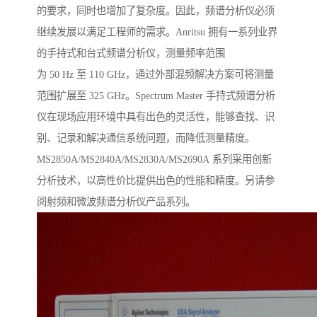
的要求，同时也增加了复杂度。因此，频谱分析仪必须
继续发展以满足工程师的需求。Anritsu 拥有一系列业界
的手持式和台式频谱分析仪，测量频率范围
为 50 Hz 至 110 GHz，通过外部混频解决方案可将测量
范围扩展至 325 GHz。Spectrum Master 手持式频谱分析
仪在现场应用环境中具有出色的灵活性，能够查找、识
别、记录和解决通信系统问题，而降低测量精度。
MS2850A/MS2840A/MS2830A/MS2690A 系列采用创新
分析技术，以高性价比提供出色的性能和精度。另请参
阅射频和微波频谱分析仪产品系列。