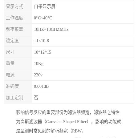
显示方式
自带显示屏
工作温度
0°C~40°C
频率覆盖
10HZ~13GHZMHz
稳定度
±1×10-8
尺寸
10*12*15
重量
10Kg
电源
220v
准确度
0.001dB
加工定制
否
影响信号反应的重要部份为滤波器频宽，滤波器之特性
为高斯滤波器（Gaussian-Shaped Filter），影响的功能就
是量测时常见到的解析频宽（RBW，