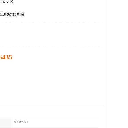
市宝安区
G13频谱仪租赁
6435
800x480