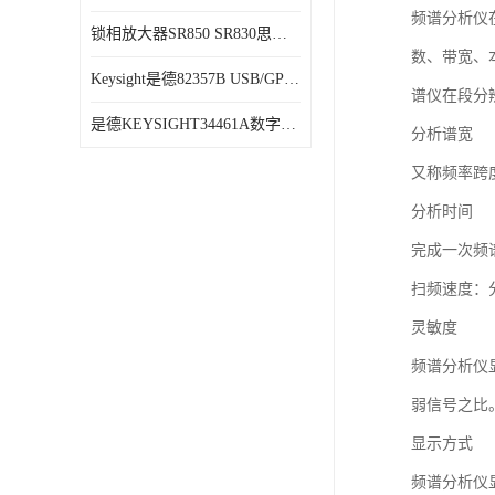
频谱分析仪
锁相放大器SR850 SR830思坦福
数、带宽、
Keysight是德82357B USB/GPIB接口
谱仪在段分辨
是德KEYSIGHT34461A数字万用表六位半34470A
分析谱宽
又称频率跨
分析时间
完成一次频
扫频速度：
灵敏度
频谱分析仪
弱信号之比
显示方式
频谱分析仪