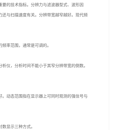
重要的技术指标。分辨力与滤波器型式、波形因
力还与扫描速度有关。分辨带宽越窄越好。现代频
的频率范围，通常是可调的。
分析仪，分析时间不能小于其窄分辨带宽的倒数。
好。动态范围指在显示器上可同时观测的强信号与
对数显示三种方式。