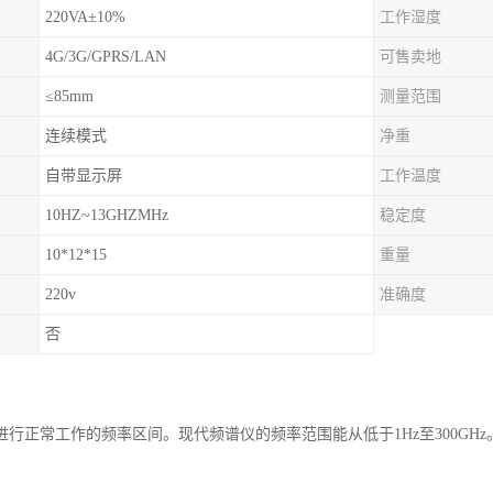
220VA±10%
工作湿度
4G/3G/GPRS/LAN
可售卖地
≤85mm
测量范围
连续模式
净重
自带显示屏
工作温度
10HZ~13GHZMHz
稳定度
10*12*15
重量
220v
准确度
否
行正常工作的频率区间。现代频谱仪的频率范围能从低于1Hz至300GHz