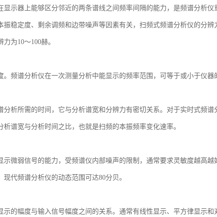
在显示器上能够区分邻近的两条谱线之间频率间隔的能力，是频谱分析仪
本振稳定度、剩余调频和边带噪声等因素有关，扫频式频谱分析仪的分辨
力为10～100赫。
度。频谱分析仪在一次测量分析中能显示的频率范围，可等于或小于仪器
谱分析所需的时间，它与分析谱宽和分辨力有密切关系。对于实时式频谱
分析谱宽与分析时间之比，也就是扫频的本振频率变化速率。
显示微弱信号的能力，受频谱仪内部噪声的限制，通常要求灵敏度越高越
。现代频谱分析仪的动态范围可达80分贝。
显示的幅度与输入信号幅度之间的关系。通常有线性显示、平方律显示和