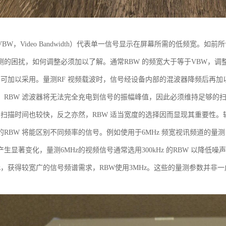
BW，Video Bandwidth）代表单一信号显示在屏幕所需的低频宽
测的困扰，如何调整必须加以了解。通常RBW 的频宽大于等于VBW，调
宽即可加以采用。量测RF 视频载波时，信号经设备内部的混波器降频后再加
，RBW 滤波器将无法完全充电到信号的振幅峰值，因此必须维持足够的扫
大，扫描时间也较快，反之亦然，RBW 适当宽度的选择因而显现其重要性。
RBW 将能区别不同频率的信号。例如使用于6MHz 频宽视讯频道的量测，经验
生显著变化，量测6MHz的视频信号通常选用300kHz 的RBW 以降低
MHz，获得较宽广的信号频谱需求，RBW使用3MHz。这些的量测参数并