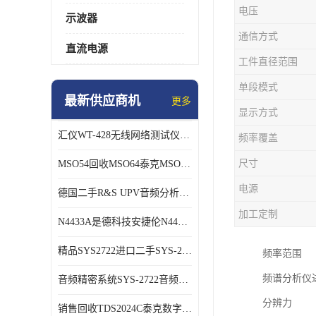
电压
示波器
通信方式
直流电源
工件直径范围
单段模式
最新供应商机
更多
显示方式
汇仪WT-428无线网络测试仪WT328销售/回收
频率覆盖
尺寸
MSO54回收MSO64泰克MSO56B混号示波器
电源
德国二手R&S UPV音频分析仪长期销售回收
加工定制
N4433A是德科技安捷伦N4433A网络分析仪校准件
精品SYS2722进口二手SYS-2722 音频分析仪
频率范围
频谱分析仪进
音频精密系统SYS-2722音频分析仪
分辨力
销售回收TDS2024C泰克数字示波器TDS3054C