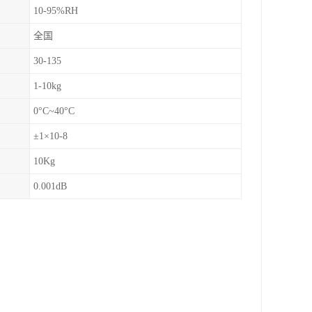
10-95%RH
全国
30-135
1-10kg
0°C~40°C
±1×10-8
10Kg
0.001dB
。