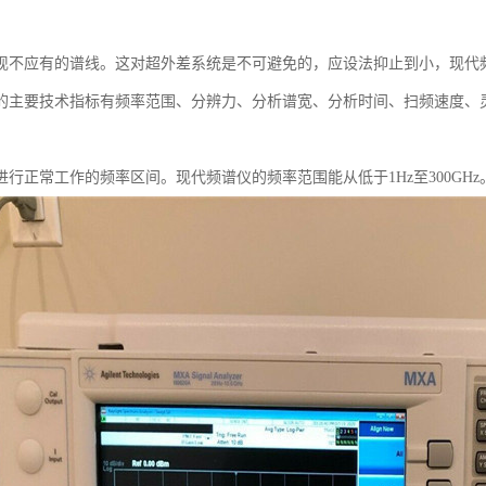
现不应有的谱线。这对超外差系统是不可避免的，应设法抑止到小，现代频
的主要技术指标有频率范围、分辨力、分析谱宽、分析时间、扫频速度、
行正常工作的频率区间。现代频谱仪的频率范围能从低于1Hz至300GHz