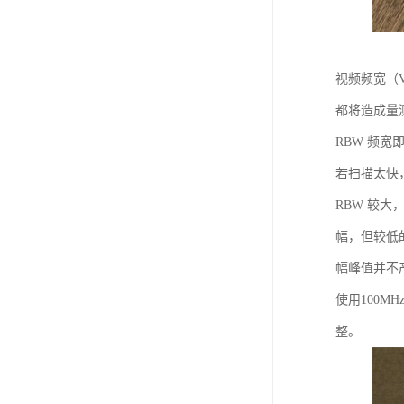
视频频宽（V
都将造成量
RBW 频
若扫描太快
RBW 较
幅，但较低的
幅峰值并不产
使用100
整。