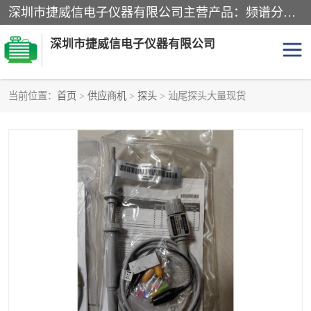
深圳市捷威信电子仪器有限公司主营产品：频谱分析仪.信号发生器.网络分析仪.音频分析仪，示波器，电源，音频分析仪。综合测试仪。蓝牙测试仪等
深圳市捷威信电子仪器有限公司
当前位置：
首页
>
供应商机
>
探头
> 汕尾探头大量现货
探头
频谱分析仪
信号发生器
网络分析仪
音频分析仪
天馈线测试仪
万用表
信号源
GPIB-USB卡
数据采集仪
数字源表
数字源表