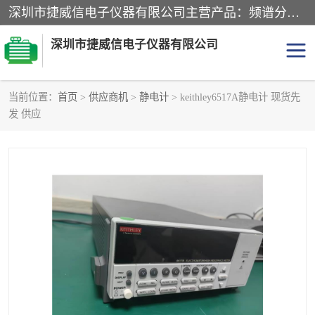
深圳市捷威信电子仪器有限公司主营产品：频谱分析仪.信号发生器.网络分析仪.音频分析仪，示波器，电源，音频分析仪。综合测试仪。蓝牙测试仪等
深圳市捷威信电子仪器有限公司
当前位置：
首页
>
供应商机
>
静电计
> keithley6517A静电计 现货先
发 供应
探头
频谱分析仪
信号发生器
网络分析仪
音频分析仪
天馈线测试仪
万用表
信号源
GPIB-USB卡
数据采集仪
数字源表
数字源表