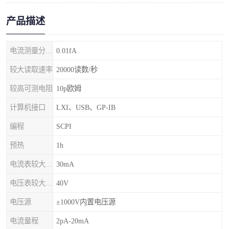
产品描述
电流测量分辨率
0.01fA
较大读取速率
20000读数/秒
较高可测电阻
10p欧姆
计算机接口
LXI、USB、GP-IB
编程
SCPI
预热
1h
电流表较大输入电流
30mA
电压表较大输入电压
40V
电压源
±1000V内置电压源
电流量程
2pA-20mA