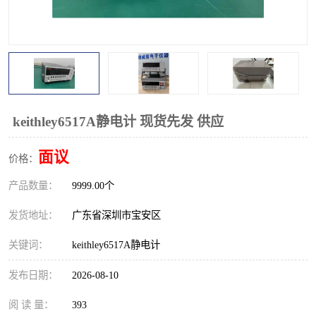
校准仪
函数信号发生器
示波器
直流电源
阻抗分析仪
LCR电桥
频率计
无线测试仪
keithley6517A静电计 现货先发 供应
静电计
面议
价格：
产品数量：
9999.00个
发货地址：
广东省深圳市宝安区
关键词：
keithley6517A静电计
发布日期：
2026-08-10
阅 读 量：
393