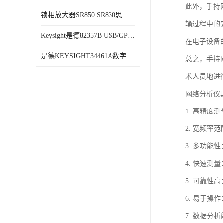
此外，手持
锁相放大器SR850 SR830思坦福
输过程中的
Keysight是德82357B USB/GPIB接口
在电子设备
是德KEYSIGHT34461A数字万用表六位半34470A
总之，手持
术人员地进
网络分析仪
1. 高精
2. 宽频
3. 多功
4. 快速
5. 可靠
6. 易于
7. 数据