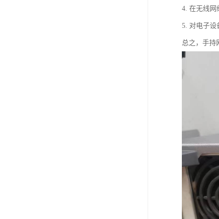
4. 在无
5. 对电
总之，手持