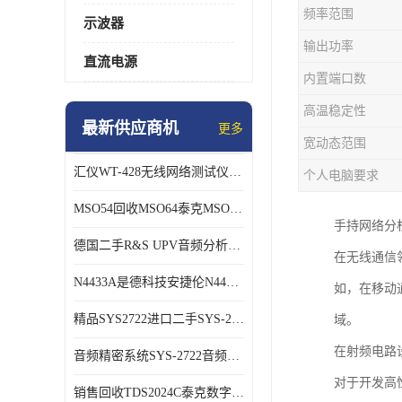
频率范围
示波器
输出功率
直流电源
内置端口数
高温稳定性
最新供应商机
更多
宽动态范围
汇仪WT-428无线网络测试仪WT328销售/回收
个人电脑要求
MSO54回收MSO64泰克MSO56B混号示波器
手持网络分
德国二手R&S UPV音频分析仪长期销售回收
在无线通信
N4433A是德科技安捷伦N4433A网络分析仪校准件
如，在移动
精品SYS2722进口二手SYS-2722 音频分析仪
域。
在射频电路
音频精密系统SYS-2722音频分析仪
对于开发高
销售回收TDS2024C泰克数字示波器TDS3054C