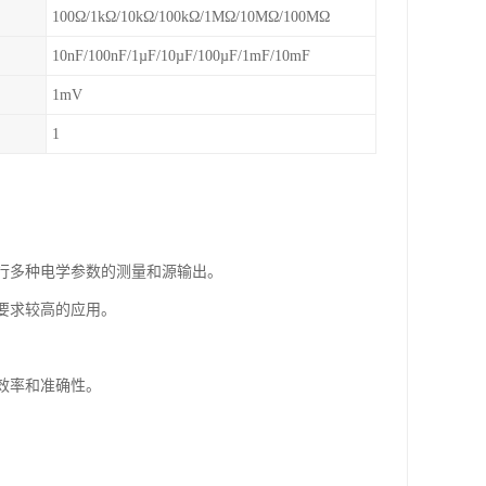
100Ω/1kΩ/10kΩ/100kΩ/1MΩ/10MΩ/100MΩ
10nF/100nF/1µF/10µF/100µF/1mF/10mF
1mV
1
进行多种电学参数的测量和源输出。
要求较高的应用。
。
效率和准确性。