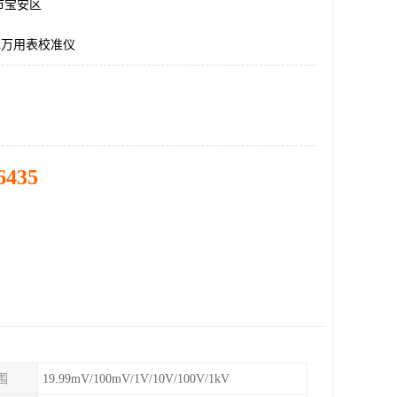
市宝安区
458A万用表校准仪
6435
围
19.99mV/100mV/1V/10V/100V/1kV