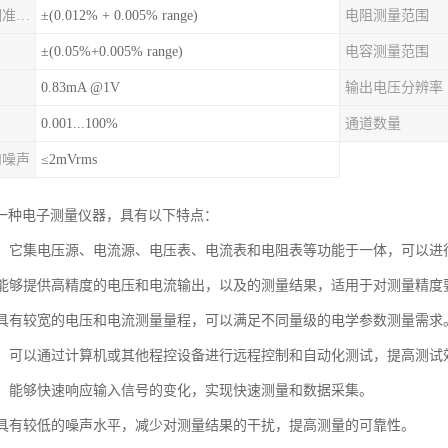
交流电压测量范围准确度
±(0.012% + 0.005% range)
电阻测量范围
±(0.05%+0.005% range)
电容测量范围
0.83mA @1V
输出电压分辨率
0.001...100%
通道数量
和噪声
≤2mVrms
一种电子测量仪器，具有以下特点：
能性：它集电压源、电流源、电压表、电流表和电阻表等功能于一体，可以
度：能够提供高精度的电压和电流输出，以及的测量结果，适用于对测量精度
程：具有较宽的电压和电流测量量程，可以满足不同量级的电学参数测量需求
操作：可以通过计算机或其他程控设备进行远程控制和自动化测试，提高测试
响应：能够快速响应输入信号的变化，实现快速测量和数据采集。
声：具有较低的噪声水平，减少对测量结果的干扰，提高测量的可靠性。