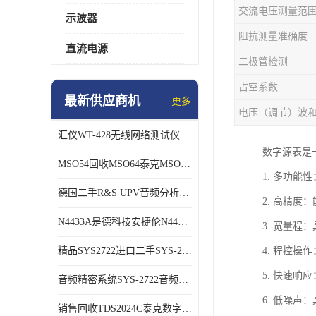
示波器
阻抗测量准确度
直流电源
二极管检测
占空系数
最新供应商机
更多
电压（调节）波
汇仪WT-428无线网络测试仪WT328销售/回收
数字源表是
MSO54回收MSO64泰克MSO56B混号示波器
1. 多功
德国二手R&S UPV音频分析仪长期销售回收
2. 高精
N4433A是德科技安捷伦N4433A网络分析仪校准件
3. 宽量
精品SYS2722进口二手SYS-2722 音频分析仪
4. 程控
5. 快速
音频精密系统SYS-2722音频分析仪
6. 低噪
销售回收TDS2024C泰克数字示波器TDS3054C