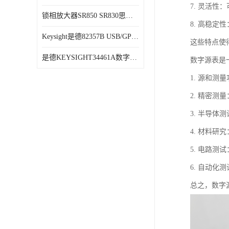
7. 灵活
锁相放大器SR850 SR830思坦福
8. 高稳
Keysight是德82357B USB/GPIB接口
这些特点使
是德KEYSIGHT34461A数字万用表六位半34470A
数字源表是
1. 源和
2. 精密
3. 半导
4. 材料
5. 电路
6. 自动
总之，数字