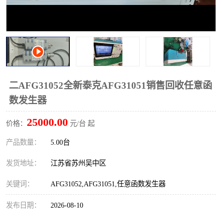
校准仪
函数信号发生器
示波器
直流电源
阻抗分析仪
LCR电桥
频率计
无线测试仪
二AFG31052全新泰克AFG31051销售回收任意函
数发生器
静电计
25000.00
价格：
元/台 起
产品数量：
5.00台
发货地址：
江苏省苏州吴中区
关键词：
AFG31052,AFG31051,任意函数发生器
发布日期：
2026-08-10