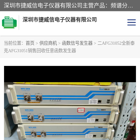
深圳市捷威信电子仪器有限公司主营产品：频谱分析仪.信号发生器.网络分析仪.音频分析仪，示波器，电源，音频分析仪。综合测试仪。蓝牙测试仪等
深圳市捷威信电子仪器有限公司
当前位置：
首页
>
供应商机
>
函数信号发生器
> 二AFG31052全新泰
克AFG31051销售回收任意函数发生器
探头
频谱分析仪
信号发生器
网络分析仪
音频分析仪
天馈线测试仪
万用表
信号源
GPIB-USB卡
数据采集仪
数字源表
数字源表