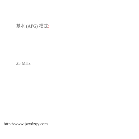
基本 (AFG) 模式
:
25 MHz
http://www.jwxdzqy.com