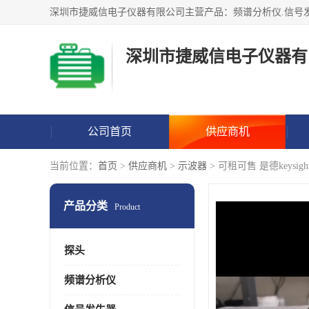
深圳市捷威信电子仪器有
公司首页
供应商机
当前位置：
首页
>
供应商机
>
示波器
> 可租可售 是德keysig
产品分类
Product
探头
频谱分析仪