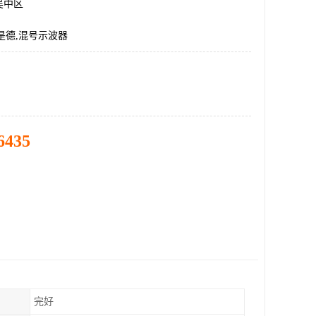
吴中区
A,是德,混号示波器
6435
完好