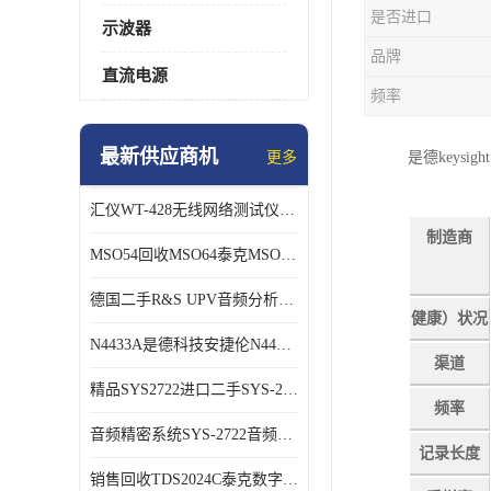
是否进口
示波器
品牌
直流电源
频率
最新供应商机
更多
是德keysig
汇仪WT-428无线网络测试仪WT328销售/回收
制造商
MSO54回收MSO64泰克MSO56B混号示波器
德国二手R&S UPV音频分析仪长期销售回收
健康）状况
N4433A是德科技安捷伦N4433A网络分析仪校准件
渠道
精品SYS2722进口二手SYS-2722 音频分析仪
频率
音频精密系统SYS-2722音频分析仪
记录长度
销售回收TDS2024C泰克数字示波器TDS3054C