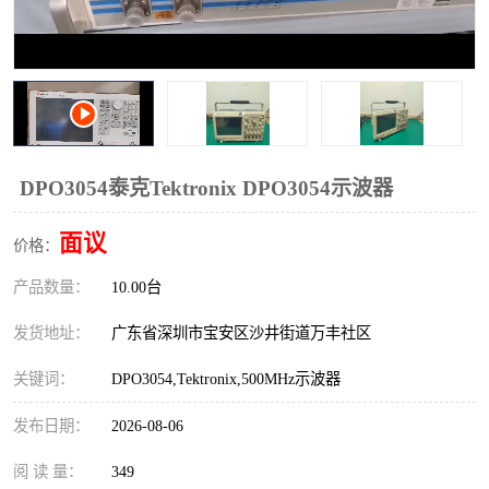
校准仪
函数信号发生器
示波器
直流电源
阻抗分析仪
LCR电桥
频率计
无线测试仪
DPO3054泰克Tektronix DPO3054示波器
静电计
面议
价格：
产品数量：
10.00台
发货地址：
广东省深圳市宝安区沙井街道万丰社区
关键词：
DPO3054,Tektronix,500MHz示波器
发布日期：
2026-08-06
阅 读 量：
349