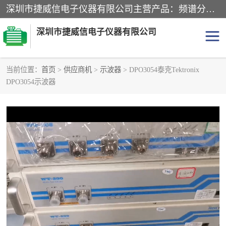
深圳市捷威信电子仪器有限公司主营产品：频谱分析仪.信号发生器.网络分析仪.音频分析仪，示波器，电源，音频分析仪。综合测试仪。蓝牙测试仪等
深圳市捷威信电子仪器有限公司
当前位置：
首页
>
供应商机
>
示波器
> DPO3054泰克Tektronix
DPO3054示波器
探头
频谱分析仪
信号发生器
网络分析仪
音频分析仪
天馈线测试仪
万用表
信号源
GPIB-USB卡
数据采集仪
数字源表
数字源表