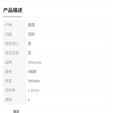
产品描述
产地
美国
功能
完好
是否进口
是
是否定制
否
品牌
Tektronix
成色
8成新
带宽
500MHz
采样率
2.5GS/s
通道
4
描述