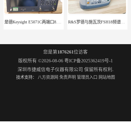
是德Keysight E5071C两端口8.5G租赁
R&S罗德与施瓦茨FSH18频谱分析仪FSH20
您是第
1876261
位访客
版权所有 ©2026-08-06
粤ICP备2025362419号-1
深圳市捷威信电子仪器有限公司
保留所有权利.
技术支持：
八方资源网
免责声明
管理员入口
网站地图
罗德施瓦茨ZNB8矢量网络分析仪2个端口9kHz-8.5GHz
Keysight E4980A/001/200精密